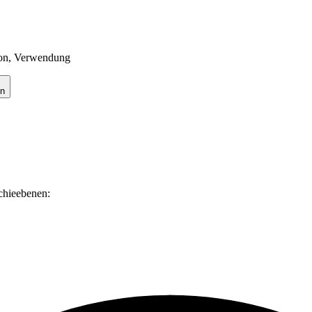
tion, Verwendung
en
rchieebenen: