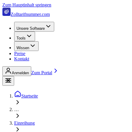
Zum Hauptinhalt springen
Zolltarifnummer.com
Unsere Software
Tools
Wissen
Preise
Kontakt
Zum Portal
Anmelden
Startseite
…
Einreihung