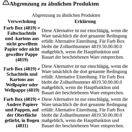
Abgrenzung zu ähnlichen Produkten
Abgrenzung zu ähnlichen Produkten
Verwechslung
Erklärung
Farb Box (4819) ≠
Diese Alternative ist nur einschlägig, wenn die
Faltschachteln
Ware tatsächlich die dort genannte Bedingung
und -kartons aus
erfüllt: Alternative Einreihung. Für Farb Box
nicht gewelltem
bleibt die Zolltarifnummer 4819.50.00.00.0
Papier oder nicht
maßgeblich, wenn die Hauptfunktion und
gewellter Pappe
Bauart der beschriebenen Ware entsprechen.
(4819)
Diese Alternative ist nur einschlägig, wenn die
Farb Box (4819) ≠
Ware tatsächlich die dort genannte Bedingung
Schachteln und
erfüllt: Alternative Einreihung. Für Farb Box
Kartons aus
bleibt die Zolltarifnummer 4819.50.00.00.0
Wellpapier oder
maßgeblich, wenn die Hauptfunktion und
Wellpappe (4819)
Bauart der beschriebenen Ware entsprechen.
Farb Box (4819) ≠
Diese Alternative ist nur einschlägig, wenn die
Andere Papiere
Ware tatsächlich die dort genannte Bedingung
und Pappen, auf
erfüllt: Alternative Einreihung. Für Farb Box
der Oberfläche
bleibt die Zolltarifnummer 4819.50.00.00.0
gefärbt, in Bogen
maßgeblich, wenn die Hauptfunktion und
(4811)
Bauart der beschriebenen Ware entsprechen.