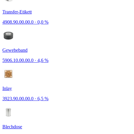
Transfer-Etikett
4908.90.00.00.0
·
0,0 %
Gewebeband
5906.10.00.00.0
·
4,6 %
Inlay
3923.90.00.00.0
·
6,5 %
Blechdose