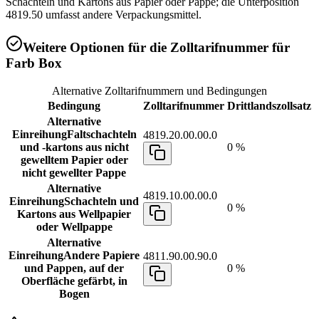
Schachteln und Kartons aus Papier oder Pappe; die Unterposition
4819.50 umfasst andere Verpackungsmittel.
Weitere Optionen für die Zolltarifnummer für
Farb Box
Alternative Zolltarifnummern und Bedingungen
Bedingung
Zolltarifnummer
Drittlandszollsatz
Alternative
Einreihung
Faltschachteln
4819.20.00.00.0
und -kartons aus nicht
0 %
gewelltem Papier oder
nicht gewellter Pappe
Alternative
4819.10.00.00.0
Einreihung
Schachteln und
0 %
Kartons aus Wellpapier
oder Wellpappe
Alternative
Einreihung
Andere Papiere
4811.90.00.90.0
und Pappen, auf der
0 %
Oberfläche gefärbt, in
Bogen