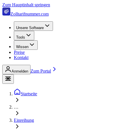
Zum Hauptinhalt springen
Zolltarifnummer.com
Unsere Software
Tools
Wissen
Preise
Kontakt
Zum Portal
Anmelden
Startseite
…
Einreihung