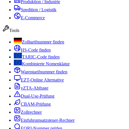
Produktion / Industrie
Spedition / Logistik
E-Commerce
Tools
Zolltarifnummer finden
HS-Code finden
TARIC-Code finden
Kombinierte Nomenklatur
Warentarifnummer finden
EZT-Online Alternative
vZTA-Abfrage
Dual-Use-Prüfung
CBAM-Prüfung
Zollrechner
Einfuhrumsatzsteuer-Rechner
EORI-Nummer prüfen