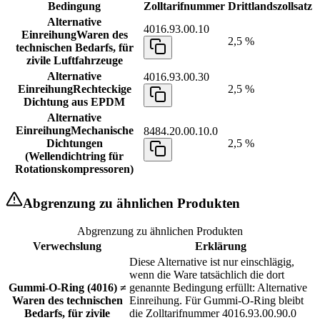
Bedingung
Zolltarifnummer
Drittlandszollsatz
Alternative
4016.93.00.10
Einreihung
Waren des
2,5 %
technischen Bedarfs, für
zivile Luftfahrzeuge
Alternative
4016.93.00.30
Einreihung
Rechteckige
2,5 %
Dichtung aus EPDM
Alternative
Einreihung
Mechanische
8484.20.00.10.0
Dichtungen
2,5 %
(Wellendichtring für
Rotationskompressoren)
Abgrenzung zu ähnlichen Produkten
Abgrenzung zu ähnlichen Produkten
Verwechslung
Erklärung
Diese Alternative ist nur einschlägig,
wenn die Ware tatsächlich die dort
Gummi-O-Ring (4016) ≠
genannte Bedingung erfüllt: Alternative
Waren des technischen
Einreihung. Für Gummi-O-Ring bleibt
Bedarfs, für zivile
die Zolltarifnummer 4016.93.00.90.0