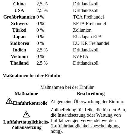
China
2,5 %
Drittlandszoll
USA
2,5 %
Drittlandszoll
Großbritannien
0 %
TCA Freihandel
Schweiz
0 %
EFTA Freihandel
Türkei
0 %
Zollunion
Japan
0 %
EU-Japan EPA
Südkorea
0 %
EU-KR Freihandel
Indien
2,5 %
Drittlandszoll
Vietnam
0 %
EVFTA
Thailand
2,5 %
Drittlandszoll
Maßnahmen bei der Einfuhr
Maßnahmen bei der Einfuhr
Maßnahme
Beschreibung
Allgemeine Überwachung der Einfuhr.
Einfuhrkontrolle
Zollbefreiung für Teile, die für den Bau,
die Instandsetzung oder Wartung von
Luftfahrzeugen verwendet werden
Luftfahrttauglichkeits-
(Luftfahrttauglichkeitsbescheinigung
Zollaussetzung
nötig).