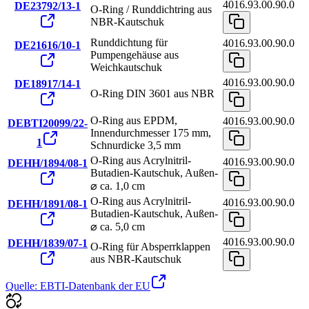
4016.93.00.90.0
DE23792/13-1
O-Ring / Runddichtring aus
NBR-Kautschuk
Runddichtung für
4016.93.00.90.0
DE21616/10-1
Pumpengehäuse aus
Weichkautschuk
4016.93.00.90.0
DE18917/14-1
O-Ring DIN 3601 aus NBR
O-Ring aus EPDM,
4016.93.00.90.0
DEBTI20099/22-
Innendurchmesser 175 mm,
1
Schnurdicke 3,5 mm
O-Ring aus Acrylnitril-
4016.93.00.90.0
DEHH/1894/08-1
Butadien-Kautschuk, Außen-
⌀ ca. 1,0 cm
O-Ring aus Acrylnitril-
4016.93.00.90.0
DEHH/1891/08-1
Butadien-Kautschuk, Außen-
⌀ ca. 5,0 cm
4016.93.00.90.0
DEHH/1839/07-1
O-Ring für Absperrklappen
aus NBR-Kautschuk
Quelle: EBTI-Datenbank der EU