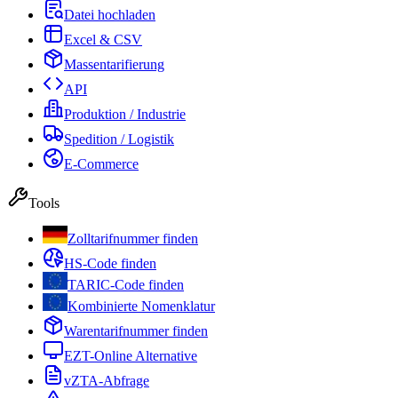
Datei hochladen
Excel & CSV
Massentarifierung
API
Produktion / Industrie
Spedition / Logistik
E-Commerce
Tools
Zolltarifnummer finden
HS-Code finden
TARIC-Code finden
Kombinierte Nomenklatur
Warentarifnummer finden
EZT-Online Alternative
vZTA-Abfrage