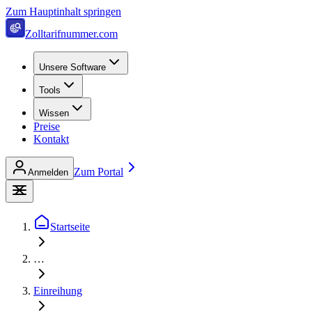
Zum Hauptinhalt springen
Zolltarifnummer.com
Unsere Software
Tools
Wissen
Preise
Kontakt
Zum Portal
Anmelden
Startseite
…
Einreihung