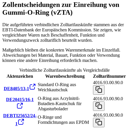
Zollentscheidungen zur Einreihung von
Gummi-O-Ring (vZTA)
Die aufgeführten verbindlichen Zolltarifauskünfte stammen aus der
EBTI-Datenbank der Europäischen Kommission. Sie zeigen, wie
vergleichbare Waren nach Beschaffenheit, Funktion und
Verwendungszweck zolltariflich beurteilt wurden.
Maßgeblich bleiben die konkreten Warenmerkmale im Einzelfall.
Abweichungen bei Material, Bauart, Funktion oder Verwendung
können eine andere Einreihung erforderlich machen.
Verbindliche Zolltarifauskünfte als Vergleichsfälle
Aktenzeichen
Warenbeschreibung
Zolltarifnummer
4016.93.00.90.0
Standard O-Ring aus
DE8405/13-1
Weichkautschuk
O-Ring aus Acrylnitril-
4016.93.00.90.0
DE20415/16-1
Butadien-Kautschuk für
Abgasturbolader
4016.93.00.90.0
DEBTI25652/24-
O-Ringe und
Formdichtungen aus EPDM
1