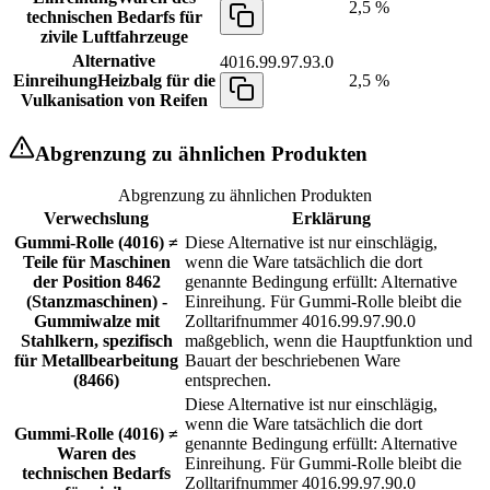
2,5 %
technischen Bedarfs für
zivile Luftfahrzeuge
Alternative
4016.99.97.93.0
Einreihung
Heizbalg für die
2,5 %
Vulkanisation von Reifen
Abgrenzung zu ähnlichen Produkten
Abgrenzung zu ähnlichen Produkten
Verwechslung
Erklärung
Gummi-Rolle (4016) ≠
Diese Alternative ist nur einschlägig,
Teile für Maschinen
wenn die Ware tatsächlich die dort
der Position 8462
genannte Bedingung erfüllt: Alternative
(Stanzmaschinen) -
Einreihung. Für Gummi-Rolle bleibt die
Gummiwalze mit
Zolltarifnummer 4016.99.97.90.0
Stahlkern, spezifisch
maßgeblich, wenn die Hauptfunktion und
für Metallbearbeitung
Bauart der beschriebenen Ware
(8466)
entsprechen.
Diese Alternative ist nur einschlägig,
wenn die Ware tatsächlich die dort
Gummi-Rolle (4016) ≠
genannte Bedingung erfüllt: Alternative
Waren des
Einreihung. Für Gummi-Rolle bleibt die
technischen Bedarfs
Zolltarifnummer 4016.99.97.90.0