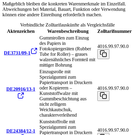
Maßgeblich bleiben die konkreten Warenmerkmale im Einzelfall.
Abweichungen bei Material, Bauart, Funktion oder Verwendung
können eine andere Einreihung erforderlich machen.
Verbindliche Zolltarifauskünfte als Vergleichsfälle
Aktenzeichen
Warenbeschreibung
Zolltarifnummer
Gummirollen zum Einzug
des Papiers in
4016.99.97.90.0
Fotokopiergeräten (Rubber
DE3731/09-1
Tube for Roller) – graues
walzenähnliches Formteil mit
mittiger Bohrung
Einzugsrolle mit
Spezialgummi zum
Papiertransport in Druckern
oder Kopierern –
4016.99.97.90.0
DE20916/13-1
Kunststoffwalze mit
Gummibeschichtung aus
nicht zelligem
Weichkautschuk,
charakterverleihend
Kunststoffrolle mit
Spezialgummi zum
4016.99.97.90.0
DE24384/12-1
Papiertransport in Druckern