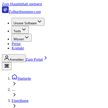
Zum Hauptinhalt springen
Zolltarifnummer.com
Unsere Software
Tools
Wissen
Preise
Kontakt
Zum Portal
Anmelden
Startseite
…
Einreihung