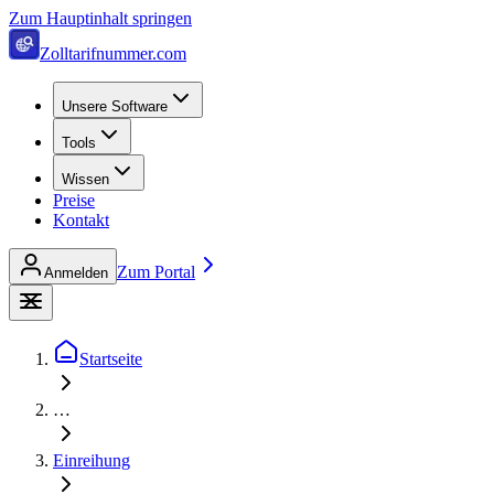
Zum Hauptinhalt springen
Zolltarifnummer.com
Unsere Software
Tools
Wissen
Preise
Kontakt
Zum Portal
Anmelden
Startseite
…
Einreihung