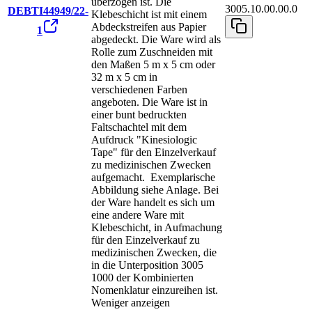
überzogen ist. Die
3005.10.00.00.0
DEBTI44949/22-
Klebeschicht ist mit einem
Abdeckstreifen aus Papier
1
abgedeckt. Die Ware wird als
Rolle zum Zuschneiden mit
den Maßen 5 m x 5 cm oder
32 m x 5 cm in
verschiedenen Farben
angeboten. Die Ware ist in
einer bunt bedruckten
Faltschachtel mit dem
Aufdruck "Kinesiologic
Tape" für den Einzelverkauf
zu medizinischen Zwecken
aufgemacht. Exemplarische
Abbildung siehe Anlage. Bei
der Ware handelt es sich um
eine andere Ware mit
Klebeschicht, in Aufmachung
für den Einzelverkauf zu
medizinischen Zwecken, die
in die Unterposition 3005
1000 der Kombinierten
Nomenklatur einzureihen ist.
Weniger anzeigen