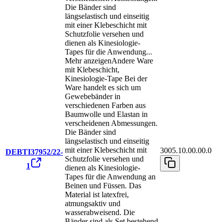
Die Bänder sind
längselastisch und einseitig
mit einer Klebeschicht mit
Schutzfolie versehen und
dienen als Kinesiologie-
Tapes für die Anwendung
...
Mehr anzeigen
Andere Ware
mit Klebeschicht,
Kinesiologie-Tape Bei der
Ware handelt es sich um
Gewebebänder in
verschiedenen Farben aus
Baumwolle und Elastan in
verscheidenen Abmessungen.
Die Bänder sind
längselastisch und einseitig
mit einer Klebeschicht mit
3005.10.00.00.0
DEBTI37952/22-
Schutzfolie versehen und
1
dienen als Kinesiologie-
Tapes für die Anwendung an
Beinen und Füssen. Das
Material ist latexfrei,
atmungsaktiv und
wasserabweisend. Die
Bänder sind als Set bestehend