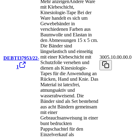
Mehr anzeigen
Andere Ware
mit Klebeschicht,
Kinesiologie-Tape Bei der
Ware handelt es sich um
Gewebebänder in
verschiedenen Farben aus
Baumwolle und Elastan in
den Abmessungen 15 x 5 cm.
Die Bänder sind
längselastisch und einseitig
mit einer Klebeschicht mit
3005.10.00.00.0
DEBTI37953/22-
Schutzfolie versehen und
1
dienen als Kinesiologie-
Tapes für die Anwendung an
Rücken, Hand und Knie. Das
Material ist latexfrei,
atmungsaktiv und
wasserabweisend. Die
Bänder sind als Set bestehend
aus acht Bändern gemeinsam
mit einer
Gebrauchsanweisung in einer
bunt bedruckten
Pappschachtel für den
Einzelverkauf als