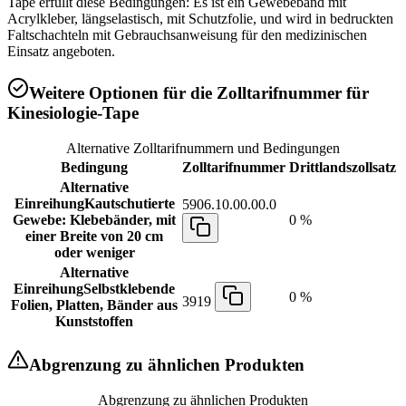
Tape erfüllt diese Bedingungen: Es ist ein Gewebeband mit
Acrylkleber, längselastisch, mit Schutzfolie, und wird in bedruckten
Faltschachteln mit Gebrauchsanweisung für den medizinischen
Einsatz angeboten.
Weitere Optionen für die Zolltarifnummer für
Kinesiologie-Tape
Alternative Zolltarifnummern und Bedingungen
Bedingung
Zolltarifnummer
Drittlandszollsatz
Alternative
Einreihung
Kautschutierte
5906.10.00.00.0
Gewebe: Klebebänder, mit
0 %
einer Breite von 20 cm
oder weniger
Alternative
Einreihung
Selbstklebende
0 %
3919
Folien, Platten, Bänder aus
Kunststoffen
Abgrenzung zu ähnlichen Produkten
Abgrenzung zu ähnlichen Produkten