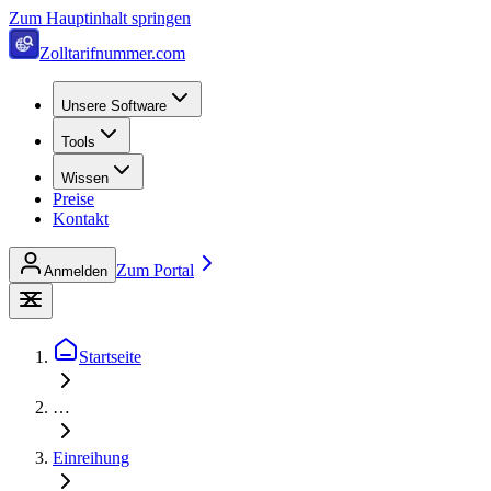
Zum Hauptinhalt springen
Zolltarifnummer.com
Unsere Software
Tools
Wissen
Preise
Kontakt
Zum Portal
Anmelden
Startseite
…
Einreihung