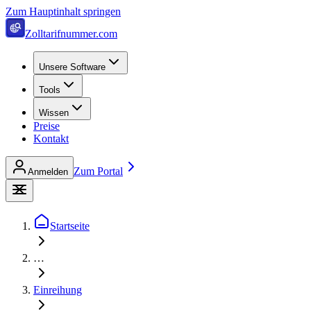
Zum Hauptinhalt springen
Zolltarifnummer.com
Unsere Software
Tools
Wissen
Preise
Kontakt
Zum Portal
Anmelden
Startseite
…
Einreihung