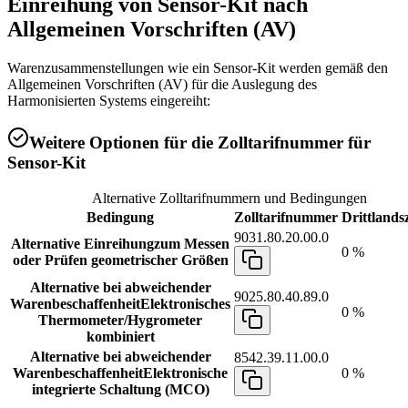
Einreihung von
Sensor-Kit
nach
Allgemeinen Vorschriften (AV)
Warenzusammenstellungen wie ein Sensor-Kit werden gemäß den
Allgemeinen Vorschriften (AV) für die Auslegung des
Harmonisierten Systems eingereiht:
Weitere Optionen für die Zolltarifnummer für
Sensor-Kit
Alternative Zolltarifnummern und Bedingungen
Bedingung
Zolltarifnummer
Drittlandsz
9031.80.20.00.0
Alternative Einreihung
zum Messen
0 %
oder Prüfen geometrischer Größen
Alternative bei abweichender
9025.80.40.89.0
Warenbeschaffenheit
Elektronisches
0 %
Thermometer/Hygrometer
kombiniert
Alternative bei abweichender
8542.39.11.00.0
Warenbeschaffenheit
Elektronische
0 %
integrierte Schaltung (MCO)