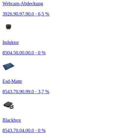
Webcam-Abdeckung
3926.90.97.90.0
·
6,5 %
Induktor
8504.50.00.00.0
·
0 %
Esd-Matte
8543.70.90.99.0
·
3,7 %
Blackbox
8543.70.04.00.0
·
0 %