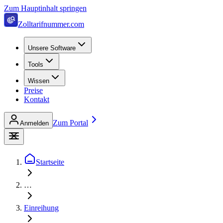
Zum Hauptinhalt springen
Zolltarifnummer.com
Unsere Software
Tools
Wissen
Preise
Kontakt
Zum Portal
Anmelden
Startseite
…
Einreihung