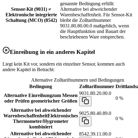
genannte Bedingung erfüllt:
Sensor-Kit (9031) ≠
Alternative bei abweichender
Elektronische integrierte
Warenbeschaffenheit. Für Sensor-Kit
Schaltung (MCO) (8542)
bleibt die Zolltarifnummer
9031.80.80.00.0 maßgeblich, wenn
die Hauptfunktion und Bauart der
beschriebenen Ware entsprechen.
Einreihung in ein anderes Kapitel
Liegt kein Kit vor, sondern ein einzelner Sensor, kommen auch
andere Kapitel in Betracht:
Alternative Zolltarifnummern und Bedingungen
Bedingung
Zolltarifnummer
Drittlandsz
9031.80.20.00.0
Alternative Einreihung
zum Messen
0 %
oder Prüfen geometrischer Größen
Alternative bei abweichender
9025.80.40.89.0
Warenbeschaffenheit
Elektronisches
0 %
Thermometer/Hygrometer
kombiniert
Alternative bei abweichender
8542.39.11.00.0