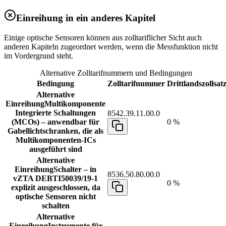
Einreihung in ein anderes Kapitel
Einige optische Sensoren können aus zolltariflicher Sicht auch
anderen Kapiteln zugeordnet werden, wenn die Messfunktion nicht
im Vordergrund steht.
Alternative Zolltarifnummern und Bedingungen
Bedingung
Zolltarifnummer
Drittlandszollsat
Alternative
Einreihung
Multikomponente
Integrierte Schaltungen
8542.39.11.00.0
(MCOs) – anwendbar für
0 %
Gabellichtschranken, die als
Multikomponenten-ICs
ausgeführt sind
Alternative
Einreihung
Schalter – in
8536.50.80.00.0
vZTA DEBTI50039/19-1
0 %
explizit ausgeschlossen, da
optische Sensoren nicht
schalten
Alternative
Einreihung
Instrumente für