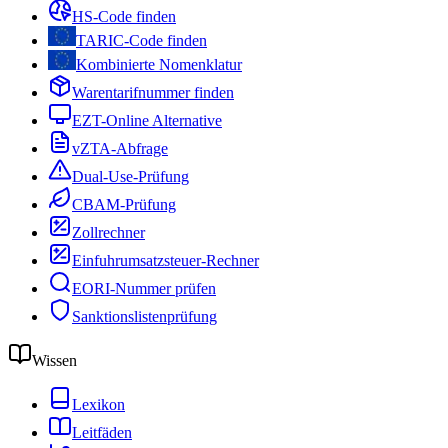
HS-Code finden
TARIC-Code finden
Kombinierte Nomenklatur
Warentarifnummer finden
EZT-Online Alternative
vZTA-Abfrage
Dual-Use-Prüfung
CBAM-Prüfung
Zollrechner
Einfuhrumsatzsteuer-Rechner
EORI-Nummer prüfen
Sanktionslistenprüfung
Wissen
Lexikon
Leitfäden