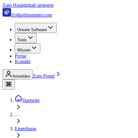
Zum Hauptinhalt springen
Zolltarifnummer.com
Unsere Software
Tools
Wissen
Preise
Kontakt
Zum Portal
Anmelden
Startseite
…
Einreihung