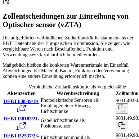
Zollentscheidungen zur Einreihung von
Optischer sensor (vZTA)
Die aufgeführten verbindlichen Zolltarifauskünfte stammen aus der
EBTI-Datenbank der Europäischen Kommission. Sie zeigen, wie
vergleichbare Waren nach Beschaffenheit, Funktion und
Verwendungszweck zolltariflich beurteilt wurden.
Maßgeblich bleiben die konkreten Warenmerkmale im Einzelfall.
Abweichungen bei Material, Bauart, Funktion oder Verwendung
können eine andere Einreihung erforderlich machen.
Verbindliche Zolltarifauskünfte als Vergleichsfälle
Aktenzeichen
Warenbeschreibung
Zolltarif
Photoelektrische Sensoren als
9031.49.90
DEBTI50039/19-
Empfänger einer Einweg-
1
Lichtschranke
9031.49.90
DEBTI38183/21-
Gabellichtschranke als
Positionssensor
1
9031.49.90
DEBTI52537/23-
Lichtschrankenmodul als