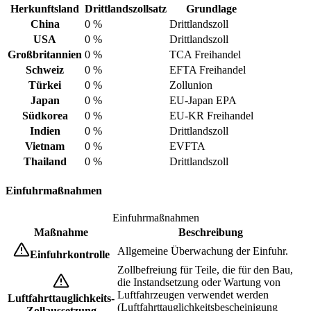
Herkunftsland
Drittlandszollsatz
Grundlage
China
0 %
Drittlandszoll
USA
0 %
Drittlandszoll
Großbritannien
0 %
TCA Freihandel
Schweiz
0 %
EFTA Freihandel
Türkei
0 %
Zollunion
Japan
0 %
EU-Japan EPA
Südkorea
0 %
EU-KR Freihandel
Indien
0 %
Drittlandszoll
Vietnam
0 %
EVFTA
Thailand
0 %
Drittlandszoll
Einfuhrmaßnahmen
Einfuhrmaßnahmen
Maßnahme
Beschreibung
Allgemeine Überwachung der Einfuhr.
Einfuhrkontrolle
Zollbefreiung für Teile, die für den Bau,
die Instandsetzung oder Wartung von
Luftfahrzeugen verwendet werden
Luftfahrttauglichkeits-
(Luftfahrttauglichkeitsbescheinigung
Zollaussetzung