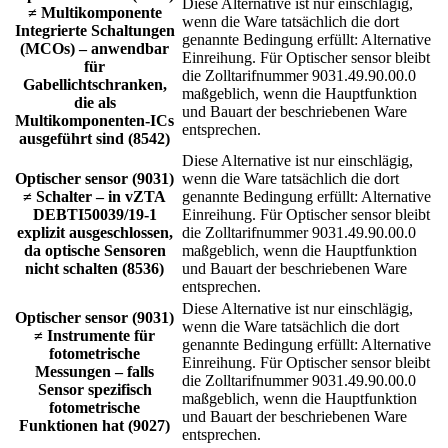
Diese Alternative ist nur einschlägig,
≠ Multikomponente
wenn die Ware tatsächlich die dort
Integrierte Schaltungen
genannte Bedingung erfüllt: Alternative
(MCOs) – anwendbar
Einreihung. Für Optischer sensor bleibt
für
die Zolltarifnummer 9031.49.90.00.0
Gabellichtschranken,
maßgeblich, wenn die Hauptfunktion
die als
und Bauart der beschriebenen Ware
Multikomponenten-ICs
entsprechen.
ausgeführt sind (8542)
Diese Alternative ist nur einschlägig,
Optischer sensor (9031)
wenn die Ware tatsächlich die dort
≠ Schalter – in vZTA
genannte Bedingung erfüllt: Alternative
DEBTI50039/19-1
Einreihung. Für Optischer sensor bleibt
explizit ausgeschlossen,
die Zolltarifnummer 9031.49.90.00.0
da optische Sensoren
maßgeblich, wenn die Hauptfunktion
nicht schalten (8536)
und Bauart der beschriebenen Ware
entsprechen.
Diese Alternative ist nur einschlägig,
Optischer sensor (9031)
wenn die Ware tatsächlich die dort
≠ Instrumente für
genannte Bedingung erfüllt: Alternative
fotometrische
Einreihung. Für Optischer sensor bleibt
Messungen – falls
die Zolltarifnummer 9031.49.90.00.0
Sensor spezifisch
maßgeblich, wenn die Hauptfunktion
fotometrische
und Bauart der beschriebenen Ware
Funktionen hat (9027)
entsprechen.