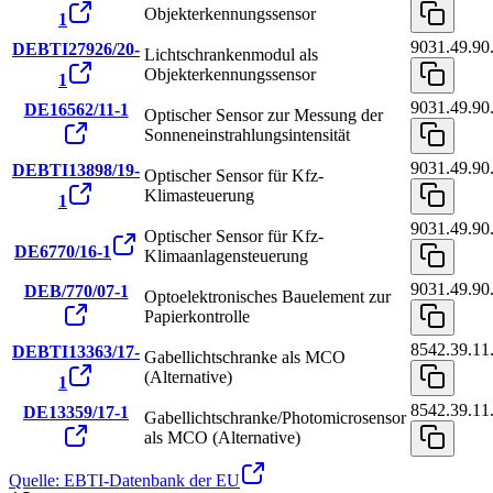
Objekterkennungssensor
1
9031.49.90
DEBTI27926/20-
Lichtschrankenmodul als
Objekterkennungssensor
1
9031.49.90
DE16562/11-1
Optischer Sensor zur Messung der
Sonneneinstrahlungsintensität
9031.49.90
DEBTI13898/19-
Optischer Sensor für Kfz-
Klimasteuerung
1
9031.49.90
Optischer Sensor für Kfz-
DE6770/16-1
Klimaanlagensteuerung
9031.49.90
DEB/770/07-1
Optoelektronisches Bauelement zur
Papierkontrolle
8542.39.11
DEBTI13363/17-
Gabellichtschranke als MCO
(Alternative)
1
8542.39.11
DE13359/17-1
Gabellichtschranke/Photomicrosensor
als MCO (Alternative)
Quelle: EBTI-Datenbank der EU