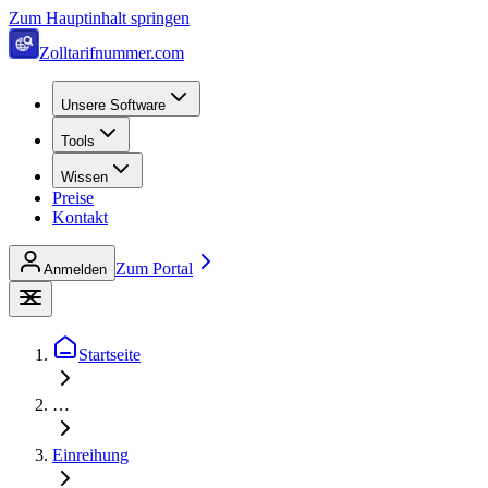
Zum Hauptinhalt springen
Zolltarifnummer.com
Unsere Software
Tools
Wissen
Preise
Kontakt
Zum Portal
Anmelden
Startseite
…
Einreihung