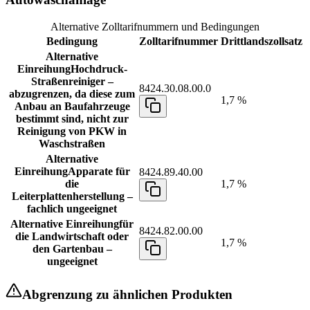
Alternative Zolltarifnummern und Bedingungen
Bedingung
Zolltarifnummer
Drittlandszollsatz
Alternative
Einreihung
Hochdruck-
Straßenreiniger –
8424.30.08.00.0
abzugrenzen, da diese zum
1,7 %
Anbau an Baufahrzeuge
bestimmt sind, nicht zur
Reinigung von PKW in
Waschstraßen
Alternative
Einreihung
Apparate für
8424.89.40.00
die
1,7 %
Leiterplattenherstellung –
fachlich ungeeignet
Alternative Einreihung
für
8424.82.00.00
die Landwirtschaft oder
1,7 %
den Gartenbau –
ungeeignet
Abgrenzung zu ähnlichen Produkten