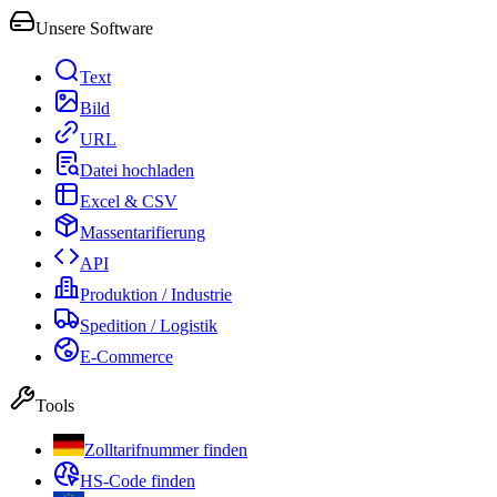
Unsere Software
Text
Bild
URL
Datei hochladen
Excel & CSV
Massentarifierung
API
Produktion / Industrie
Spedition / Logistik
E-Commerce
Tools
Zolltarifnummer finden
HS-Code finden