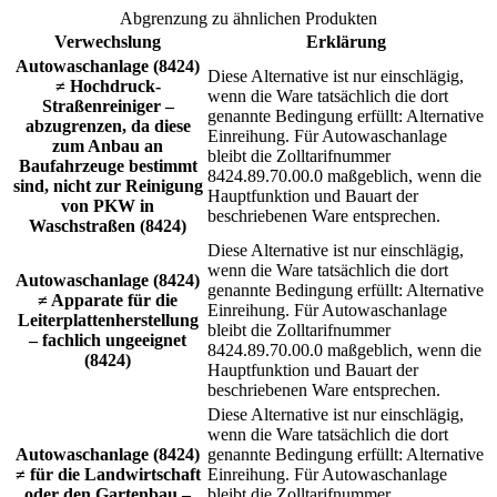
Abgrenzung zu ähnlichen Produkten
Verwechslung
Erklärung
Autowaschanlage (8424)
Diese Alternative ist nur einschlägig,
≠ Hochdruck-
wenn die Ware tatsächlich die dort
Straßenreiniger –
genannte Bedingung erfüllt: Alternative
abzugrenzen, da diese
Einreihung. Für Autowaschanlage
zum Anbau an
bleibt die Zolltarifnummer
Baufahrzeuge bestimmt
8424.89.70.00.0 maßgeblich, wenn die
sind, nicht zur Reinigung
Hauptfunktion und Bauart der
von PKW in
beschriebenen Ware entsprechen.
Waschstraßen (8424)
Diese Alternative ist nur einschlägig,
wenn die Ware tatsächlich die dort
Autowaschanlage (8424)
genannte Bedingung erfüllt: Alternative
≠ Apparate für die
Einreihung. Für Autowaschanlage
Leiterplattenherstellung
bleibt die Zolltarifnummer
– fachlich ungeeignet
8424.89.70.00.0 maßgeblich, wenn die
(8424)
Hauptfunktion und Bauart der
beschriebenen Ware entsprechen.
Diese Alternative ist nur einschlägig,
wenn die Ware tatsächlich die dort
Autowaschanlage (8424)
genannte Bedingung erfüllt: Alternative
≠ für die Landwirtschaft
Einreihung. Für Autowaschanlage
oder den Gartenbau –
bleibt die Zolltarifnummer