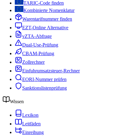
TARIC-Code finden
Kombinierte Nomenklatur
Warentarifnummer finden
EZT-Online Alternative
vZTA-Abfrage
Dual-Use-Prüfung
CBAM-Prüfung
Zollrechner
Einfuhrumsatzsteuer-Rechner
EORI-Nummer prüfen
Sanktionslistenprüfung
Wissen
Lexikon
Leitfäden
Einreihung