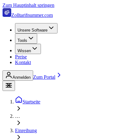
Zum Hauptinhalt springen
Zolltarifnummer.com
Unsere Software
Tools
Wissen
Preise
Kontakt
Zum Portal
Anmelden
Startseite
…
Einreihung