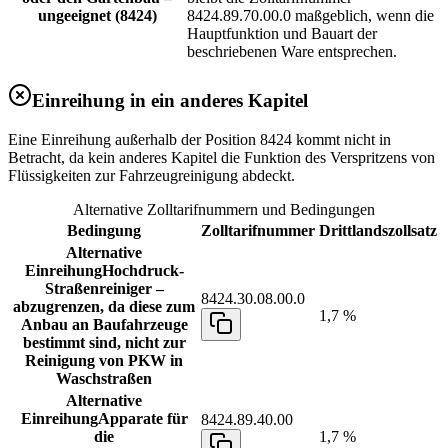
ungeeignet (8424)
8424.89.70.00.0 maßgeblich, wenn die
Hauptfunktion und Bauart der
beschriebenen Ware entsprechen.
Einreihung in ein anderes Kapitel
Eine Einreihung außerhalb der Position 8424 kommt nicht in
Betracht, da kein anderes Kapitel die Funktion des Verspritzens von
Flüssigkeiten zur Fahrzeugreinigung abdeckt.
Alternative Zolltarifnummern und Bedingungen
Bedingung
Zolltarifnummer
Drittlandszollsatz
Alternative
Einreihung
Hochdruck-
Straßenreiniger –
8424.30.08.00.0
abzugrenzen, da diese zum
1,7 %
Anbau an Baufahrzeuge
bestimmt sind, nicht zur
Reinigung von PKW in
Waschstraßen
Alternative
Einreihung
Apparate für
8424.89.40.00
die
1,7 %