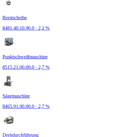
Berstscheibe
8481.40.10.90.0
·
2,2 %
Punktschweißmaschine
8515.21.00.00.0
·
2,7 %
Sägemaschine
8465.91.90.00.0
·
2,7 %
Drehdurchführung