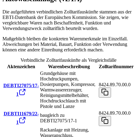
Die aufgeführten verbindlichen Zolltarifauskünfte stammen aus der
EBTI-Datenbank der Europäischen Kommission. Sie zeigen, wie
vergleichbare Waren nach Beschaffenheit, Funktion und
Verwendungszweck zolltariflich beurteilt wurden.
Maßgeblich bleiben die konkreten Warenmerkmale im Einzelfall.
Abweichungen bei Material, Bauart, Funktion oder Verwendung
können eine andere Einreihung erforderlich machen.
Verbindliche Zolltarifauskünfte als Vergleichsfälle
Aktenzeichen
Warenbeschreibung
Zolltarifnummer
Grundgehäuse mit
Hochdruckpumpen,
Dosierpumpen, Kompressor,
8424.89.70.00.0
DEBTI27075/17-
Warmwassererzeuger,
1
Reinigungsmittelbehälter,
Hochdruckschlauch mit
Pistole und Lanze
8424.89.70.00.0
DEBTI11679/22-
baugleich zu
DEBTI27075/17-1
1
Rackanlage mit Heizung,
Wasseranschluss,