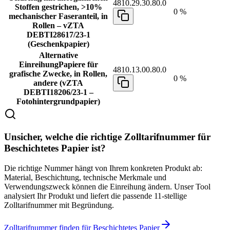
4810.29.30.80.0
Stoffen gestrichen, >10%
0 %
mechanischer Faseranteil, in
Rollen – vZTA
DEBTI28617/23-1
(Geschenkpapier)
Alternative
Einreihung
Papiere für
4810.13.00.80.0
grafische Zwecke, in Rollen,
0 %
andere (vZTA
DEBTI18206/23-1 –
Fotohintergrundpapier)
Unsicher, welche die richtige Zolltarifnummer für
Beschichtetes Papier ist?
Die richtige Nummer hängt von Ihrem konkreten Produkt ab:
Material, Beschichtung, technische Merkmale und
Verwendungszweck können die Einreihung ändern. Unser Tool
analysiert Ihr Produkt und liefert die passende 11-stellige
Zolltarifnummer mit Begründung.
Zolltarifnummer finden für Beschichtetes Papier