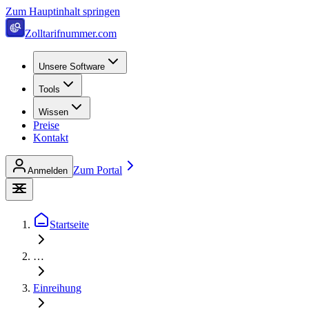
Zum Hauptinhalt springen
Zolltarifnummer.com
Unsere Software
Tools
Wissen
Preise
Kontakt
Zum Portal
Anmelden
Startseite
…
Einreihung