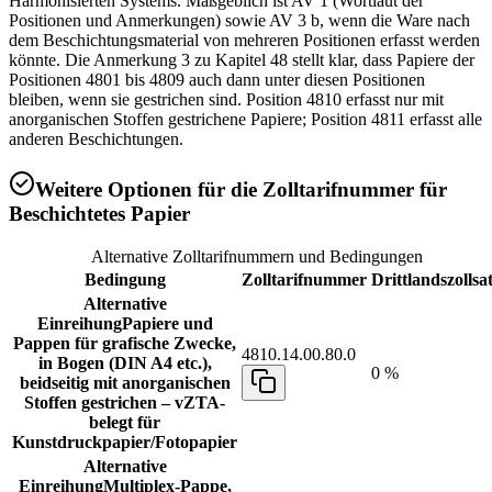
Harmonisierten Systems. Maßgeblich ist AV 1 (Wortlaut der
Positionen und Anmerkungen) sowie AV 3 b, wenn die Ware nach
dem Beschichtungsmaterial von mehreren Positionen erfasst werden
könnte. Die Anmerkung 3 zu Kapitel 48 stellt klar, dass Papiere der
Positionen 4801 bis 4809 auch dann unter diesen Positionen
bleiben, wenn sie gestrichen sind. Position 4810 erfasst nur mit
anorganischen Stoffen gestrichene Papiere; Position 4811 erfasst alle
anderen Beschichtungen.
Weitere Optionen für die Zolltarifnummer für
Beschichtetes Papier
Alternative Zolltarifnummern und Bedingungen
Bedingung
Zolltarifnummer
Drittlandszollsa
Alternative
Einreihung
Papiere und
Pappen für grafische Zwecke,
4810.14.00.80.0
in Bogen (DIN A4 etc.),
0 %
beidseitig mit anorganischen
Stoffen gestrichen – vZTA-
belegt für
Kunstdruckpapier/Fotopapier
Alternative
Einreihung
Multiplex-Pappe,