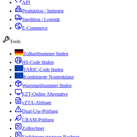
API
Produktion / Industrie
Spedition / Logistik
E-Commerce
Tools
Zolltarifnummer finden
HS-Code finden
TARIC-Code finden
Kombinierte Nomenklatur
Warentarifnummer finden
EZT-Online Alternative
vZTA-Abfrage
Dual-Use-Prüfung
CBAM-Prüfung
Zollrechner
Einfuhrumsatzsteuer-Rechner