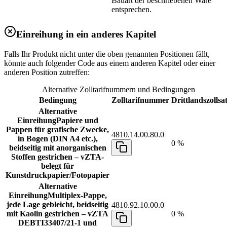
Bauart der beschriebenen Ware
entsprechen.
Einreihung in ein anderes Kapitel
Falls Ihr Produkt nicht unter die oben genannten Positionen fällt,
könnte auch folgender Code aus einem anderen Kapitel oder einer
anderen Position zutreffen:
Alternative Zolltarifnummern und Bedingungen
Bedingung
Zolltarifnummer
Drittlandszollsa
Alternative
Einreihung
Papiere und
Pappen für grafische Zwecke,
4810.14.00.80.0
in Bogen (DIN A4 etc.),
0 %
beidseitig mit anorganischen
Stoffen gestrichen – vZTA-
belegt für
Kunstdruckpapier/Fotopapier
Alternative
Einreihung
Multiplex-Pappe,
jede Lage gebleicht, beidseitig
4810.92.10.00.0
mit Kaolin gestrichen – vZTA
0 %
DEBTI33407/21-1 und