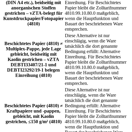
(DIN A4 etc.), beidseitig mit
Einreihung. Für Beschichtetes
anorganischen Stoffen
Papier bleibt die Zolltarifnummer
gestrichen – vZTA-belegt für
4810.99.10.80.0 maßgeblich,
Kunstdruckpapier/Fotopapier
wenn die Hauptfunktion und
(4810)
Bauart der beschriebenen Ware
entsprechen.
Diese Alternative ist nur
einschlägig, wenn die Ware
Beschichtetes Papier (4810) ≠
tatsächlich die dort genannte
Multiplex-Pappe, jede Lage
Bedingung erfüllt: Alternative
gebleicht, beidseitig mit
Einreihung. Für Beschichtetes
Kaolin gestrichen – vZTA
Papier bleibt die Zolltarifnummer
DEBTI33407/21-1 und
4810.99.10.80.0 maßgeblich,
DEBTI23292/19-1 belegen
wenn die Hauptfunktion und
Einreihung (4810)
Bauart der beschriebenen Ware
entsprechen.
Diese Alternative ist nur
einschlägig, wenn die Ware
tatsächlich die dort genannte
Beschichtetes Papier (4810) ≠
Bedingung erfüllt: Alternative
Kraftpapiere und -pappen,
Einreihung. Für Beschichtetes
gebleicht, mit Kaolin
Papier bleibt die Zolltarifnummer
gestrichen, ≤150 g/m² (4810)
4810.99.10.80.0 maßgeblich,
wenn die Hauptfunktion und