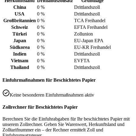
Herkunftsland
Drittlandszollsatz
Grundlage
China
0 %
Drittlandszoll
USA
0 %
Drittlandszoll
Großbritannien
0 %
TCA Freihandel
Schweiz
0 %
EFTA Freihandel
Türkei
0 %
Zollunion
Japan
0 %
EU-Japan EPA
Südkorea
0 %
EU-KR Freihandel
Indien
0 %
Drittlandszoll
Vietnam
0 %
EVFTA
Thailand
0 %
Drittlandszoll
Einfuhrmaßnahmen für Beschichtetes Papier
Keine besonderen Einfuhrmaßnahmen aktiv
Zollrechner für Beschichtetes Papier
Berechnen Sie die Einfuhrabgaben für Ihr beschichtetes Papier mit
unserem Zollrechner. Geben Sie Warenwert, Herkunftsland und
Zolltarifnummer ein – der Rechner ermittelt Zoll und
Einfuhrumsatzsteuer.