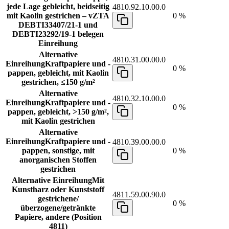
jede Lage gebleicht, beidseitig
4810.92.10.00.0
mit Kaolin gestrichen – vZTA
0 %
DEBTI33407/21-1 und
DEBTI23292/19-1 belegen
Einreihung
Alternative
4810.31.00.00.0
Einreihung
Kraftpapiere und -
0 %
pappen, gebleicht, mit Kaolin
gestrichen, ≤150 g/m²
Alternative
4810.32.10.00.0
Einreihung
Kraftpapiere und -
0 %
pappen, gebleicht, >150 g/m²,
mit Kaolin gestrichen
Alternative
Einreihung
Kraftpapiere und -
4810.39.00.00.0
pappen, sonstige, mit
0 %
anorganischen Stoffen
gestrichen
Alternative Einreihung
Mit
Kunstharz oder Kunststoff
4811.59.00.90.0
gestrichene/
0 %
überzogene/getränkte
Papiere, andere (Position
4811)