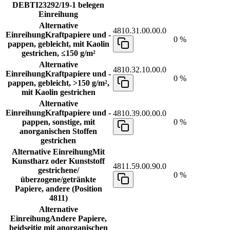
DEBTI23292/19-1 belegen
Einreihung
Alternative
4810.31.00.00.0
Einreihung
Kraftpapiere und -
0 %
pappen, gebleicht, mit Kaolin
gestrichen, ≤150 g/m²
Alternative
4810.32.10.00.0
Einreihung
Kraftpapiere und -
0 %
pappen, gebleicht, >150 g/m²,
mit Kaolin gestrichen
Alternative
Einreihung
Kraftpapiere und -
4810.39.00.00.0
pappen, sonstige, mit
0 %
anorganischen Stoffen
gestrichen
Alternative Einreihung
Mit
Kunstharz oder Kunststoff
4811.59.00.90.0
gestrichene/
0 %
überzogene/getränkte
Papiere, andere (Position
4811)
Alternative
Einreihung
Andere Papiere,
beidseitig mit anorganischen