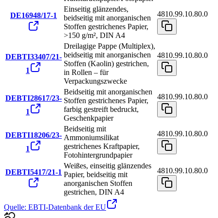
Einseitig glänzendes,
4810.99.10.80.0
DE16948/17-1
beidseitig mit anorganischen
Stoffen gestrichenes Papier,
>150 g/m², DIN A4
Dreilagige Pappe (Multiplex),
beidseitig mit anorganischen
4810.99.10.80.0
DEBTI33407/21-
Stoffen (Kaolin) gestrichen,
1
in Rollen – für
Verpackungszwecke
Beidseitig mit anorganischen
4810.99.10.80.0
DEBTI28617/23-
Stoffen gestrichenes Papier,
farbig gestreift bedruckt,
1
Geschenkpapier
Beidseitig mit
4810.99.10.80.0
DEBTI18206/23-
Ammoniumsilikat
gestrichenes Kraftpapier,
1
Fotohintergrundpapier
Weißes, einseitig glänzendes
4810.99.10.80.0
DEBTI5417/21-1
Papier, beidseitig mit
anorganischen Stoffen
gestrichen, DIN A4
Quelle: EBTI-Datenbank der EU