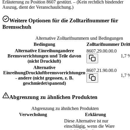
Erläuterung zu Position 8607 gestützt. – (Kein rechtlich bindender
Auszug, dient der Veranschaulichung.)
Weitere Optionen für die Zolltarifnummer für
Bremsschuh
Alternative Zolltarifnummern und Bedingungen
Bedingung
Zolltarifnummer
Drit
Alternative Einreihung
andere
8607.29.00.00.0
Bremsvorrichtungen und Teile davon
1,7 
(nicht Druckluft)
Alternative
8607.21.90.00.0
Einreihung
Druckluftbremsvorrichtungen
1,7 
- andere (nicht gegossen, z. B.
geschmiedet/spanend)
Abgrenzung zu ähnlichen Produkten
Abgrenzung zu ähnlichen Produkten
Verwechslung
Erklärung
Diese Alternative ist nur
einschlägig, wenn die Ware