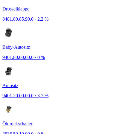
Drosselklappe
8481.80.85.90.0
·
2,2 %
Baby-Autositz
9401.80.00.00.0
·
0 %
Autositz
9401.20.00.00.0
·
3,7 %
Öldruckschalter
8536.50.19.00.0
·
0 %