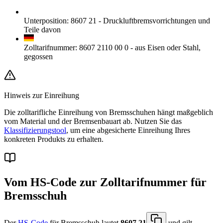
Unterposition
:
8607 21
-
Druckluftbremsvorrichtungen und
Teile davon
Zolltarifnummer
:
8607 2110 00 0
-
aus Eisen oder Stahl,
gegossen
Hinweis zur Einreihung
Die zolltarifliche Einreihung von Bremsschuhen hängt maßgeblich
vom Material und der Bremsenbauart ab. Nutzen Sie das
Klassifizierungstool
, um eine abgesicherte Einreihung Ihres
konkreten Produkts zu erhalten.
Vom HS-Code zur Zolltarifnummer für
Bremsschuh
Der
HS-Code
für Bremsschuh lautet
8607.21
und gilt