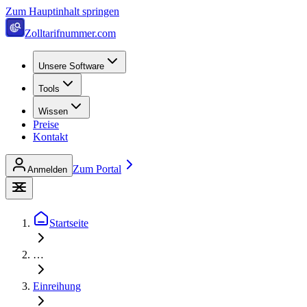
Zum Hauptinhalt springen
Zolltarifnummer.com
Unsere Software
Tools
Wissen
Preise
Kontakt
Zum Portal
Anmelden
Startseite
…
Einreihung