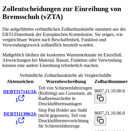
Zollentscheidungen zur Einreihung von
Bremsschuh (vZTA)
Die aufgeführten verbindlichen Zolltarifauskünfte stammen aus der
EBTI-Datenbank der Europäischen Kommission. Sie zeigen, wie
vergleichbare Waren nach Beschaffenheit, Funktion und
Verwendungszweck zolltariflich beurteilt wurden.
Maßgeblich bleiben die konkreten Warenmerkmale im Einzelfall.
Abweichungen bei Material, Bauart, Funktion oder Verwendung
können eine andere Einreihung erforderlich machen.
Verbindliche Zolltarifauskünfte als Vergleichsfälle
Aktenzeichen
Warenbeschreibung
Zolltarifnummer
Teil von Schienenfahrzeugen
8607.21.10.00.0
DEBTI17141/24-
(Reibring) aus Gusseisen, als
Radbremsscheibe in
1
Druckluftbremsanlagen
Stop Pad Holder aus Stahl
8607.21.10.00.0
DEBTI11390/24-
(nicht gegossen), Teil von
Druckluftbremsvorrichtung
1
für Schienenfahrzeuge