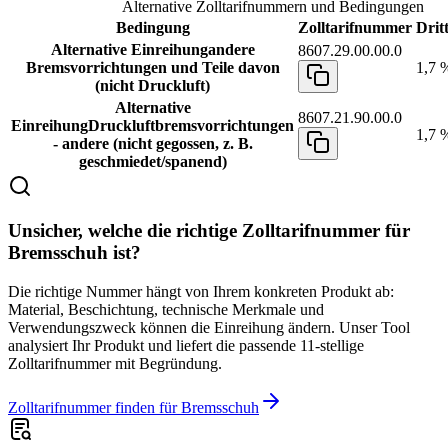
Alternative Zolltarifnummern und Bedingungen
Bedingung
Zolltarifnummer
Drit
Alternative Einreihung
andere
8607.29.00.00.0
Bremsvorrichtungen und Teile davon
1,7 
(nicht Druckluft)
Alternative
8607.21.90.00.0
Einreihung
Druckluftbremsvorrichtungen
1,7 
- andere (nicht gegossen, z. B.
geschmiedet/spanend)
Unsicher, welche die richtige Zolltarifnummer für
Bremsschuh ist?
Die richtige Nummer hängt von Ihrem konkreten Produkt ab:
Material, Beschichtung, technische Merkmale und
Verwendungszweck können die Einreihung ändern. Unser Tool
analysiert Ihr Produkt und liefert die passende 11-stellige
Zolltarifnummer mit Begründung.
Zolltarifnummer finden für Bremsschuh