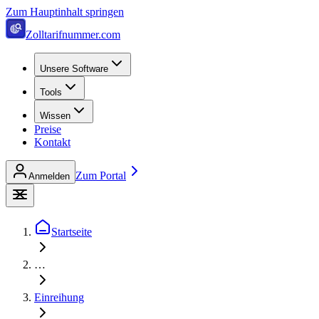
Zum Hauptinhalt springen
Zolltarifnummer.com
Unsere Software
Tools
Wissen
Preise
Kontakt
Zum Portal
Anmelden
Startseite
…
Einreihung