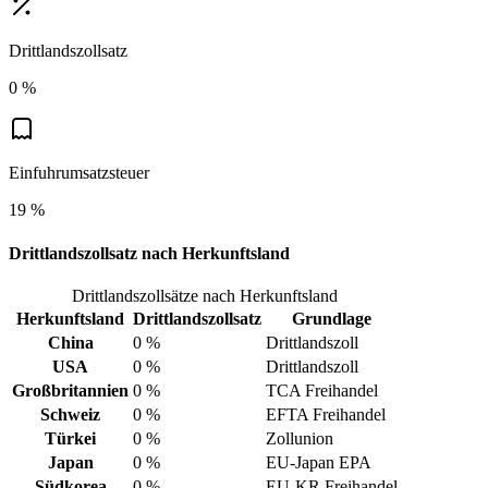
Drittlandszollsatz
0 %
Einfuhrumsatzsteuer
19 %
Drittlandszollsatz nach Herkunftsland
Drittlandszollsätze nach Herkunftsland
Herkunftsland
Drittlandszollsatz
Grundlage
China
0 %
Drittlandszoll
USA
0 %
Drittlandszoll
Großbritannien
0 %
TCA Freihandel
Schweiz
0 %
EFTA Freihandel
Türkei
0 %
Zollunion
Japan
0 %
EU-Japan EPA
Südkorea
0 %
EU-KR Freihandel