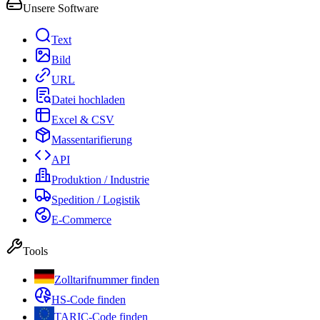
Unsere Software
Text
Bild
URL
Datei hochladen
Excel & CSV
Massentarifierung
API
Produktion / Industrie
Spedition / Logistik
E-Commerce
Tools
Zolltarifnummer finden
HS-Code finden
TARIC-Code finden