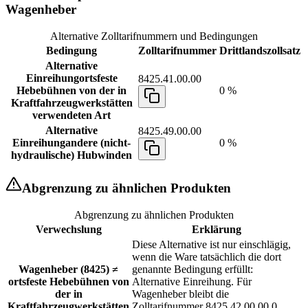
Wagenheber
Alternative Zolltarifnummern und Bedingungen
Bedingung
Zolltarifnummer
Drittlandszollsatz
Alternative
Einreihung
ortsfeste
8425.41.00.00
Hebebühnen von der in
0 %
Kraftfahrzeugwerkstätten
verwendeten Art
Alternative
8425.49.00.00
Einreihung
andere (nicht-
0 %
hydraulische) Hubwinden
Abgrenzung zu ähnlichen Produkten
Abgrenzung zu ähnlichen Produkten
Verwechslung
Erklärung
Diese Alternative ist nur einschlägig,
wenn die Ware tatsächlich die dort
Wagenheber (8425) ≠
genannte Bedingung erfüllt:
ortsfeste Hebebühnen von
Alternative Einreihung. Für
der in
Wagenheber bleibt die
Kraftfahrzeugwerkstätten
Zolltarifnummer 8425.42.00.00.0