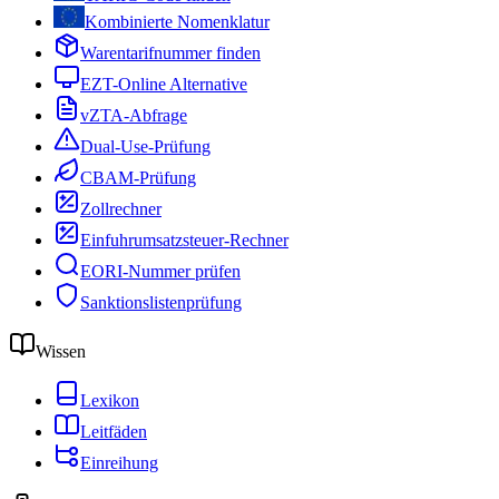
Kombinierte Nomenklatur
Warentarifnummer finden
EZT-Online Alternative
vZTA-Abfrage
Dual-Use-Prüfung
CBAM-Prüfung
Zollrechner
Einfuhrumsatzsteuer-Rechner
EORI-Nummer prüfen
Sanktionslistenprüfung
Wissen
Lexikon
Leitfäden
Einreihung