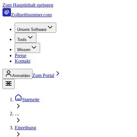
Zum Hauptinhalt springen
Zolltarifnummer.com
Unsere Software
Tools
Wissen
Preise
Kontakt
Zum Portal
Anmelden
Startseite
…
Einreihung