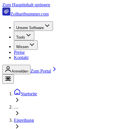
Zum Hauptinhalt springen
Zolltarifnummer.com
Unsere Software
Tools
Wissen
Preise
Kontakt
Zum Portal
Anmelden
Startseite
…
Einreihung