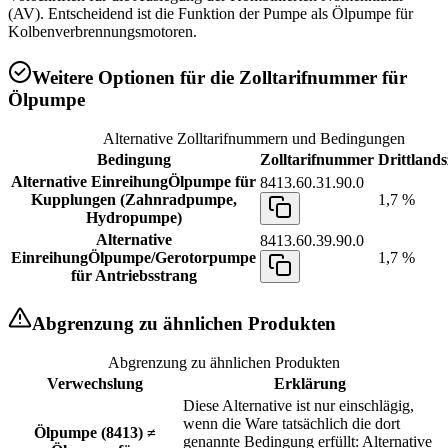
(AV). Entscheidend ist die Funktion der Pumpe als Ölpumpe für
Kolbenverbrennungsmotoren.
Weitere Optionen für die Zolltarifnummer für
Ölpumpe
Alternative Zolltarifnummern und Bedingungen
Bedingung
Zolltarifnummer
Drittlands
Alternative Einreihung
Ölpumpe für
8413.60.31.90.0
Kupplungen (Zahnradpumpe,
1,7 %
Hydropumpe)
Alternative
8413.60.39.90.0
Einreihung
Ölpumpe/Gerotorpumpe
1,7 %
für Antriebsstrang
Abgrenzung zu ähnlichen Produkten
Abgrenzung zu ähnlichen Produkten
Verwechslung
Erklärung
Diese Alternative ist nur einschlägig,
wenn die Ware tatsächlich die dort
Ölpumpe (8413) ≠
genannte Bedingung erfüllt: Alternative