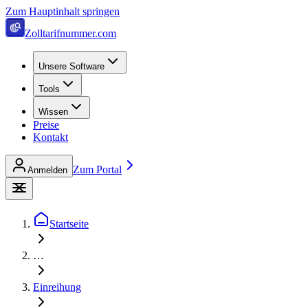
Zum Hauptinhalt springen
Zolltarifnummer.com
Unsere Software
Tools
Wissen
Preise
Kontakt
Zum Portal
Anmelden
Startseite
…
Einreihung