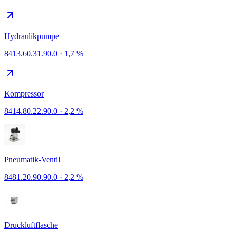
Hydraulikpumpe
8413.60.31.90.0
·
1,7 %
Kompressor
8414.80.22.90.0
·
2,2 %
Pneumatik-Ventil
8481.20.90.90.0
·
2,2 %
Druckluftflasche