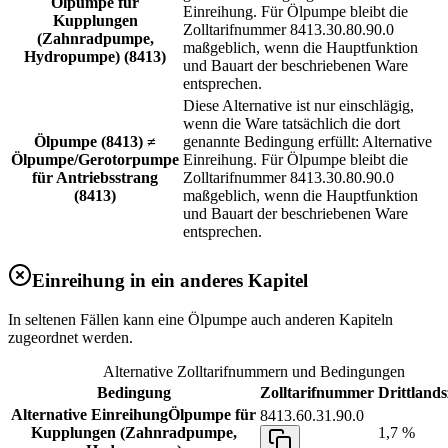
Ölpumpe für
Einreihung. Für Ölpumpe bleibt die
Kupplungen
Zolltarifnummer 8413.30.80.90.0
(Zahnradpumpe,
maßgeblich, wenn die Hauptfunktion
Hydropumpe) (8413)
und Bauart der beschriebenen Ware
entsprechen.
Diese Alternative ist nur einschlägig,
wenn die Ware tatsächlich die dort
Ölpumpe (8413) ≠
genannte Bedingung erfüllt: Alternative
Ölpumpe/Gerotorpumpe
Einreihung. Für Ölpumpe bleibt die
für Antriebsstrang
Zolltarifnummer 8413.30.80.90.0
(8413)
maßgeblich, wenn die Hauptfunktion
und Bauart der beschriebenen Ware
entsprechen.
Einreihung in ein anderes Kapitel
In seltenen Fällen kann eine Ölpumpe auch anderen Kapiteln
zugeordnet werden.
Alternative Zolltarifnummern und Bedingungen
Bedingung
Zolltarifnummer
Drittlands
Alternative Einreihung
Ölpumpe für
8413.60.31.90.0
Kupplungen (Zahnradpumpe,
1,7 %