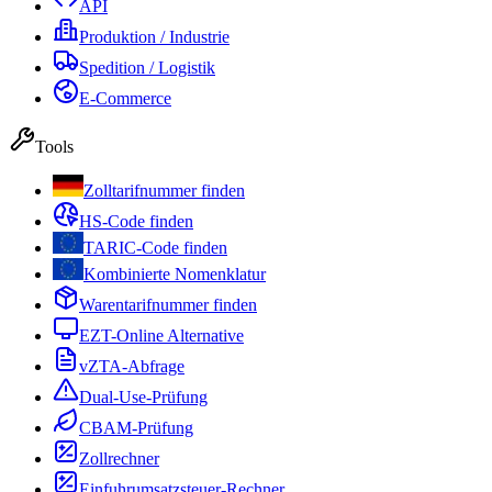
API
Produktion / Industrie
Spedition / Logistik
E-Commerce
Tools
Zolltarifnummer finden
HS-Code finden
TARIC-Code finden
Kombinierte Nomenklatur
Warentarifnummer finden
EZT-Online Alternative
vZTA-Abfrage
Dual-Use-Prüfung
CBAM-Prüfung
Zollrechner
Einfuhrumsatzsteuer-Rechner