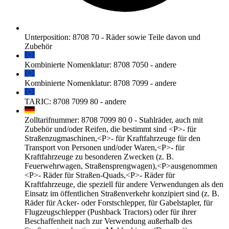
Unterposition
:
8708 70
-
Räder sowie Teile davon und
Zubehör
Kombinierte Nomenklatur
:
8708 7050
-
andere
Kombinierte Nomenklatur
:
8708 7099
-
andere
TARIC
:
8708 7099 80
-
andere
Zolltarifnummer
:
8708 7099 80 0
-
Stahlräder, auch mit
Zubehör und/oder Reifen, die bestimmt sind <P>- für
Straßenzugmaschinen,<P>- für Kraftfahrzeuge für den
Transport von Personen und/oder Waren,<P>- für
Kraftfahrzeuge zu besonderen Zwecken (z. B.
Feuerwehrwagen, Straßensprengwagen),<P>ausgenommen
<P>- Räder für Straßen-Quads,<P>- Räder für
Kraftfahrzeuge, die speziell für andere Verwendungen als den
Einsatz im öffentlichen Straßenverkehr konzipiert sind (z. B.
Räder für Acker- oder Forstschlepper, für Gabelstapler, für
Flugzeugschlepper (Pushback Tractors) oder für ihrer
Beschaffenheit nach zur Verwendung außerhalb des