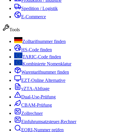
Produktion / Industrie
Spedition / Logistik
E-Commerce
Tools
Zolltarifnummer finden
HS-Code finden
TARIC-Code finden
Kombinierte Nomenklatur
Warentarifnummer finden
EZT-Online Alternative
vZTA-Abfrage
Dual-Use-Prüfung
CBAM-Prüfung
Zollrechner
Einfuhrumsatzsteuer-Rechner
EORI-Nummer prüfen