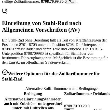
stellige Zolltarifnummer:
8708.70.99.80.0
.
Einreihung von
Stahl-Rad
nach
Allgemeinen Vorschriften (AV)
Ein Stahl-Rad ohne Bereifung fällt als Teil von Kraftfahrzeugen der
Positionen 8701–8705 unter die Position 8708. Die Unterposition
870870 erfasst Räder und deren Teile und Zubehör. Die TARIC-
Unterposition 8708709980 ist spezifisch für Stahlräder von
bestimmten Fahrzeugkategorien. Maßgeblich ist die Bestimmung für
den Einsatz im öffentlichen Straßenverkehr.
Weitere Optionen für die Zolltarifnummer für
Stahl-Rad
Alternative Zolltarifnummern und Bedingungen
Bedingung
Zolltarifnummer
Drittlands
Alternative Einreihung
Stahlräder,
auch mit Zubehör – untergeordnet
8708.70.99.20.0
unter 'mit Luftreifen aus