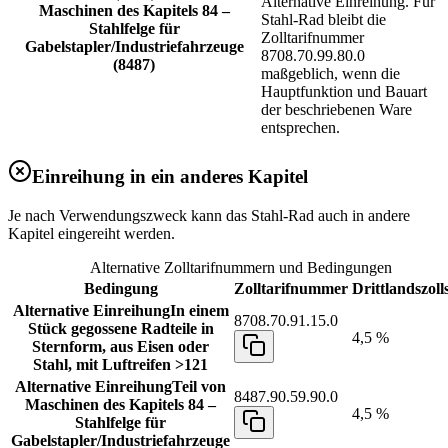
Alternative Einreihung. Für
Maschinen des Kapitels 84 –
Stahl-Rad bleibt die
Stahlfelge für
Zolltarifnummer
Gabelstapler/Industriefahrzeuge
8708.70.99.80.0
(8487)
maßgeblich, wenn die
Hauptfunktion und Bauart
der beschriebenen Ware
entsprechen.
Einreihung in ein anderes Kapitel
Je nach Verwendungszweck kann das Stahl-Rad auch in andere
Kapitel eingereiht werden.
Alternative Zolltarifnummern und Bedingungen
Bedingung
Zolltarifnummer
Drittlandszoll
Alternative Einreihung
In einem
8708.70.91.15.0
Stück gegossene Radteile in
4,5 %
Sternform, aus Eisen oder
Stahl, mit Luftreifen >121
Alternative Einreihung
Teil von
8487.90.59.90.0
Maschinen des Kapitels 84 –
4,5 %
Stahlfelge für
Gabelstapler/Industriefahrzeuge