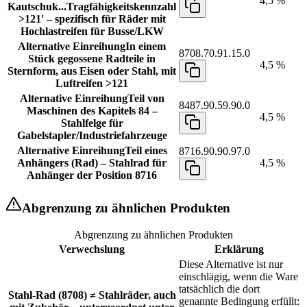
4,5 %
Kautschuk...Tragfähigkeitskennzahl
>121' – spezifisch für Räder mit
Hochlastreifen für Busse/LKW
Alternative Einreihung
In einem
8708.70.91.15.0
Stück gegossene Radteile in
4,5 %
Sternform, aus Eisen oder Stahl, mit
Luftreifen >121
Alternative Einreihung
Teil von
8487.90.59.90.0
Maschinen des Kapitels 84 –
4,5 %
Stahlfelge für
Gabelstapler/Industriefahrzeuge
Alternative Einreihung
Teil eines
8716.90.90.97.0
Anhängers (Rad) – Stahlrad für
4,5 %
Anhänger der Position 8716
Abgrenzung zu ähnlichen Produkten
Abgrenzung zu ähnlichen Produkten
Verwechslung
Erklärung
Diese Alternative ist nur
einschlägig, wenn die Ware
tatsächlich die dort
Stahl-Rad (8708) ≠ Stahlräder, auch
genannte Bedingung erfüllt: