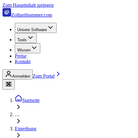
Zum Hauptinhalt springen
Zolltarifnummer.com
Unsere Software
Tools
Wissen
Preise
Kontakt
Zum Portal
Anmelden
Startseite
…
Einreihung