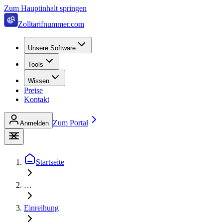
Zum Hauptinhalt springen
Zolltarifnummer.com
Unsere Software
Tools
Wissen
Preise
Kontakt
Zum Portal
Anmelden
Startseite
…
Einreihung