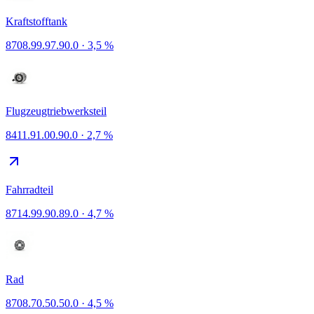
Kraftstofftank
8708.99.97.90.0
·
3,5 %
Flugzeugtriebwerksteil
8411.91.00.90.0
·
2,7 %
Fahrradteil
8714.99.90.89.0
·
4,7 %
Rad
8708.70.50.50.0
·
4,5 %