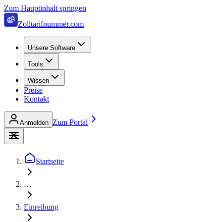
Zum Hauptinhalt springen
Zolltarifnummer.com
Unsere Software
Tools
Wissen
Preise
Kontakt
Zum Portal
Anmelden
Startseite
…
Einreihung