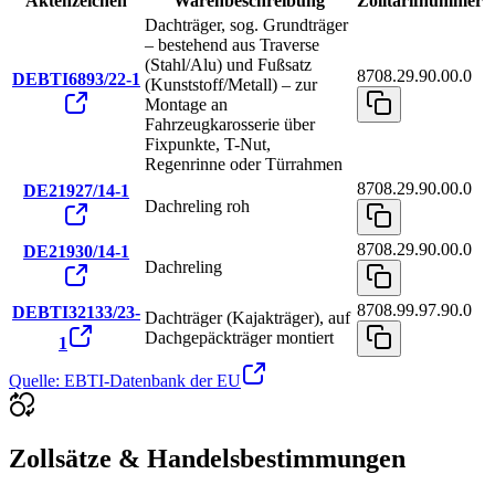
Aktenzeichen
Warenbeschreibung
Zolltarifnummer
Dachträger, sog. Grundträger
– bestehend aus Traverse
(Stahl/Alu) und Fußsatz
8708.29.90.00.0
DEBTI6893/22-1
(Kunststoff/Metall) – zur
Montage an
Fahrzeugkarosserie über
Fixpunkte, T-Nut,
Regenrinne oder Türrahmen
8708.29.90.00.0
DE21927/14-1
Dachreling roh
8708.29.90.00.0
DE21930/14-1
Dachreling
8708.99.97.90.0
DEBTI32133/23-
Dachträger (Kajakträger), auf
Dachgepäckträger montiert
1
Quelle: EBTI-Datenbank der EU
Zollsätze & Handelsbestimmungen