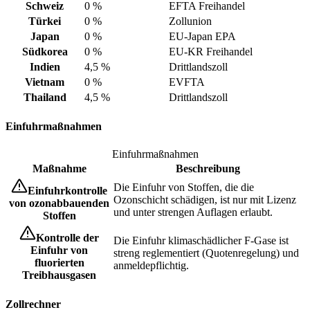
Schweiz
0 %
EFTA Freihandel
Türkei
0 %
Zollunion
Japan
0 %
EU-Japan EPA
Südkorea
0 %
EU-KR Freihandel
Indien
4,5 %
Drittlandszoll
Vietnam
0 %
EVFTA
Thailand
4,5 %
Drittlandszoll
Einfuhrmaßnahmen
Einfuhrmaßnahmen
Maßnahme
Beschreibung
Die Einfuhr von Stoffen, die die
Einfuhrkontrolle
Ozonschicht schädigen, ist nur mit Lizenz
von ozonabbauenden
und unter strengen Auflagen erlaubt.
Stoffen
Kontrolle der
Die Einfuhr klimaschädlicher F-Gase ist
Einfuhr von
streng reglementiert (Quotenregelung) und
fluorierten
anmeldepflichtig.
Treibhausgasen
Zollrechner