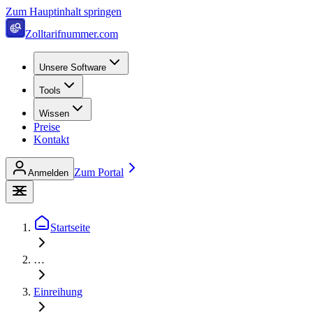
Zum Hauptinhalt springen
Zolltarifnummer.com
Unsere Software
Tools
Wissen
Preise
Kontakt
Zum Portal
Anmelden
Startseite
…
Einreihung