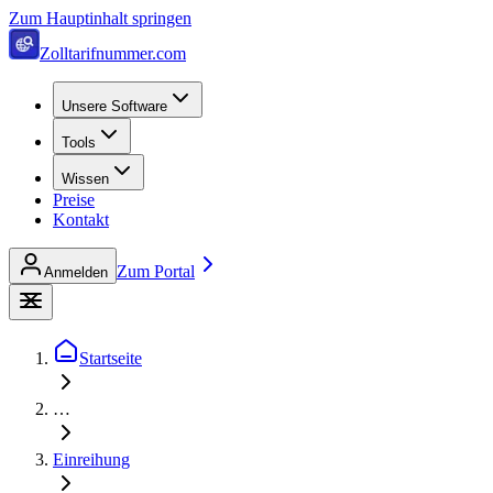
Zum Hauptinhalt springen
Zolltarifnummer.com
Unsere Software
Tools
Wissen
Preise
Kontakt
Zum Portal
Anmelden
Startseite
…
Einreihung