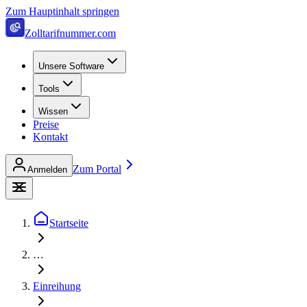
Zum Hauptinhalt springen
Zolltarifnummer.com
Unsere Software
Tools
Wissen
Preise
Kontakt
Zum Portal
Anmelden
Startseite
…
Einreihung