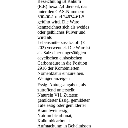
Bezeichnung ist Kalium-
(E,E)-hexa-2,4-dienoat, das
unter den CAS-Nummern
590-00-1 und 24634-61-5
geführt wird. Die Ware
kennzeichnet sich als weißes
oder gelbliches Pulver und
wird als
Lebensmittelzusatzstoff (E
202) verwendet. Die Ware ist
als Salz einer ungesättigten
acyclischen einbasischen
Carbonsäure in die Position
2916 der Kombinierten
Nomenklatur einzureihen.
Weniger anzeigen
Essig. Antragsangaben, als
zutreffend unterstellt:
Natureln VH. Zutaten:
gemilderter Essig, gemildeter
Tafelessig oder gemilderter
Branntweinessig,
Natriumbicarbonat,
Kaliumbicarbonat.
Aufmachung: in Behältnissen