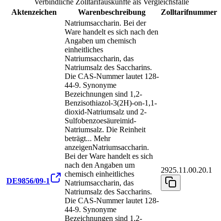
Verbindliche Zolltarifauskünfte als Vergleichsfälle
Aktenzeichen
Warenbeschreibung
Zolltarifnummer
Natriumsaccharin. Bei der
Ware handelt es sich nach den
Angaben um chemisch
einheitliches
Natriumsaccharin, das
Natriumsalz des Saccharins.
Die CAS-Nummer lautet 128-
44-9. Synonyme
Bezeichnungen sind 1,2-
Benzisothiazol-3(2H)-on-1,1-
dioxid-Natriumsalz und 2-
Sulfobenzoesäureimid-
Natriumsalz. Die Reinheit
beträgt
...
Mehr
anzeigen
Natriumsaccharin.
Bei der Ware handelt es sich
nach den Angaben um
2925.11.00.20.1
chemisch einheitliches
DE9856/09-1
Natriumsaccharin, das
Natriumsalz des Saccharins.
Die CAS-Nummer lautet 128-
44-9. Synonyme
Bezeichnungen sind 1,2-