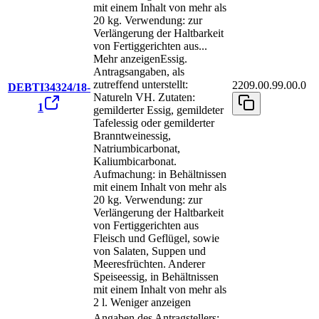
mit einem Inhalt von mehr als
20 kg. Verwendung: zur
Verlängerung der Haltbarkeit
von Fertiggerichten aus
...
Mehr anzeigen
Essig.
Antragsangaben, als
zutreffend unterstellt:
2209.00.99.00.0
DEBTI34324/18-
Natureln VH. Zutaten:
1
gemilderter Essig, gemildeter
Tafelessig oder gemilderter
Branntweinessig,
Natriumbicarbonat,
Kaliumbicarbonat.
Aufmachung: in Behältnissen
mit einem Inhalt von mehr als
20 kg. Verwendung: zur
Verlängerung der Haltbarkeit
von Fertiggerichten aus
Fleisch und Geflügel, sowie
von Salaten, Suppen und
Meeresfrüchten. Anderer
Speiseessig, in Behältnissen
mit einem Inhalt von mehr als
2 l.
Weniger anzeigen
Angaben des Antragstellers: