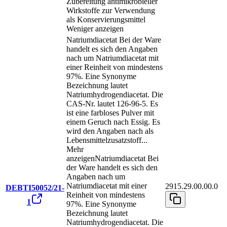
Zubereitung antimikrobieller
Wirkstoffe zur Verwendung
als Konservierungsmittel
Weniger anzeigen
Natriumdiacetat Bei der Ware
handelt es sich den Angaben
nach um Natriumdiacetat mit
einer Reinheit von mindestens
97%. Eine Synonyme
Bezeichnung lautet
Natriumhydrogendiacetat. Die
CAS-Nr. lautet 126-96-5. Es
ist eine farbloses Pulver mit
einem Geruch nach Essig. Es
wird den Angaben nach als
Lebensmittelzusatzstoff
...
Mehr
anzeigen
Natriumdiacetat Bei
der Ware handelt es sich den
Angaben nach um
Natriumdiacetat mit einer
2915.29.00.00.0
DEBTI50052/21-
Reinheit von mindestens
1
97%. Eine Synonyme
Bezeichnung lautet
Natriumhydrogendiacetat. Die