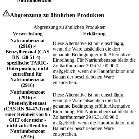
Natriumbenzoat
Abgrenzung zu ähnlichen Produkten
Abgrenzung zu ähnlichen Produkten
Verwechslung
Erklärung
Natriumbenzoat
Diese Alternative ist nur einschlägig,
(2916) ≠
wenn die Ware tatsächlich die dort
Benzylbenzoat (CAS
genannte Bedingung erfüllt: Alternative
RN 120-51-4) -
Einreihung. Für Natriumbenzoat bleibt die
spezifische TARIC-
Zolltarifnummer 2916.31.00.90.0
Unterposition, nicht
maßgeblich, wenn die Hauptfunktion und
zutreffend für
Bauart der beschriebenen Ware
Natriumbenzoat
entsprechen.
(2916)
Natriumbenzoat
Diese Alternative ist nur einschlägig,
(2916) ≠
wenn die Ware tatsächlich die dort
Phenethylbenzoat
genannte Bedingung erfüllt: Alternative
(CAS RN 94-47-3) mit
Einreihung. Für Natriumbenzoat bleibt die
einer Reinheit von 95
Zolltarifnummer 2916.31.00.90.0
GHT oder mehr -
maßgeblich, wenn die Hauptfunktion und
nicht zutreffend für
Bauart der beschriebenen Ware
Natriumbenzoat
entsprechen.
(2916)