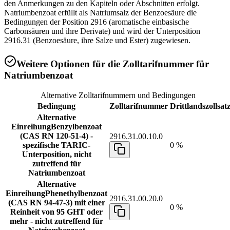
den Anmerkungen zu den Kapiteln oder Abschnitten erfolgt.
Natriumbenzoat erfüllt als Natriumsalz der Benzoesäure die
Bedingungen der Position 2916 (aromatische einbasische
Carbonsäuren und ihre Derivate) und wird der Unterposition
2916.31 (Benzoesäure, ihre Salze und Ester) zugewiesen.
Weitere Optionen für die Zolltarifnummer für
Natriumbenzoat
Alternative Zolltarifnummern und Bedingungen
Bedingung
Zolltarifnummer
Drittlandszollsat
Alternative
Einreihung
Benzylbenzoat
(CAS RN 120-51-4) -
2916.31.00.10.0
spezifische TARIC-
0 %
Unterposition, nicht
zutreffend für
Natriumbenzoat
Alternative
Einreihung
Phenethylbenzoat
2916.31.00.20.0
(CAS RN 94-47-3) mit einer
0 %
Reinheit von 95 GHT oder
mehr - nicht zutreffend für