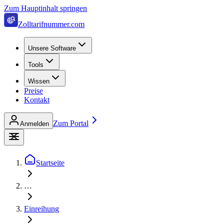
Zum Hauptinhalt springen
Zolltarifnummer.com
Unsere Software
Tools
Wissen
Preise
Kontakt
Zum Portal
Anmelden
Startseite
…
Einreihung