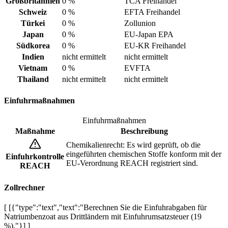
Großbritannien
0 %
TCA Freihandel
Schweiz
0 %
EFTA Freihandel
Türkei
0 %
Zollunion
Japan
0 %
EU-Japan EPA
Südkorea
0 %
EU-KR Freihandel
Indien
nicht ermittelt
nicht ermittelt
Vietnam
0 %
EVFTA
Thailand
nicht ermittelt
nicht ermittelt
Einfuhrmaßnahmen
Einfuhrmaßnahmen
Maßnahme
Beschreibung
Chemikalienrecht: Es wird geprüft, ob die
eingeführten chemischen Stoffe konform mit der
Einfuhrkontrolle
EU-Verordnung REACH registriert sind.
REACH
Zollrechner
[ [{"type":"text","text":"Berechnen Sie die Einfuhrabgaben für
Natriumbenzoat aus Drittländern mit Einfuhrumsatzsteuer (19
%)."}] ]