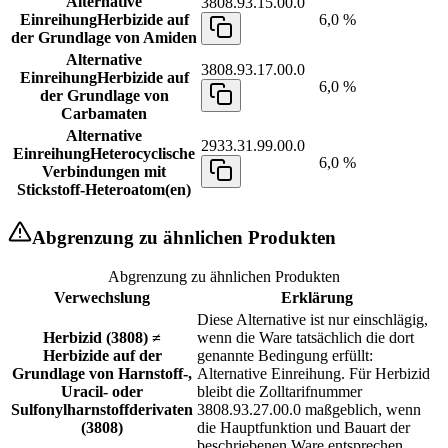
Alternative
3808.93.15.00.0
Einreihung
Herbizide auf
6,0 %
der Grundlage von Amiden
Alternative
3808.93.17.00.0
Einreihung
Herbizide auf
6,0 %
der Grundlage von
Carbamaten
Alternative
2933.31.99.00.0
Einreihung
Heterocyclische
6,0 %
Verbindungen mit
Stickstoff-Heteroatom(en)
Abgrenzung zu ähnlichen Produkten
Abgrenzung zu ähnlichen Produkten
Verwechslung
Erklärung
Diese Alternative ist nur einschlägig,
Herbizid (3808) ≠
wenn die Ware tatsächlich die dort
Herbizide auf der
genannte Bedingung erfüllt:
Grundlage von Harnstoff-,
Alternative Einreihung. Für Herbizid
Uracil- oder
bleibt die Zolltarifnummer
Sulfonylharnstoffderivaten
3808.93.27.00.0 maßgeblich, wenn
(3808)
die Hauptfunktion und Bauart der
beschriebenen Ware entsprechen.