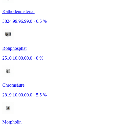
Kathodenmaterial
3824.99.96.99.0
·
6,5 %
Rohphosphat
2510.10.00.00.0
·
0 %
Chromsäure
2819.10.00.00.0
·
5,5 %
Morpholin