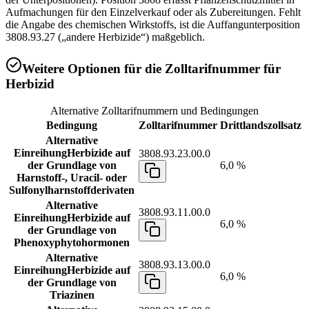
Aufmachungen für den Einzelverkauf oder als Zubereitungen. Fehlt
die Angabe des chemischen Wirkstoffs, ist die Auffangunterposition
3808.93.27 („andere Herbizide“) maßgeblich.
Weitere Optionen für die Zolltarifnummer für
Herbizid
Alternative Zolltarifnummern und Bedingungen
Bedingung
Zolltarifnummer
Drittlandszollsatz
Alternative
Einreihung
Herbizide auf
3808.93.23.00.0
der Grundlage von
6,0 %
Harnstoff-, Uracil- oder
Sulfonylharnstoffderivaten
Alternative
3808.93.11.00.0
Einreihung
Herbizide auf
6,0 %
der Grundlage von
Phenoxyphytohormonen
Alternative
3808.93.13.00.0
Einreihung
Herbizide auf
6,0 %
der Grundlage von
Triazinen