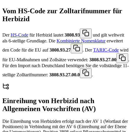
Vom HS-Code zur Zolltarifnummer für
Herbizid
Der
HS-Code
für Herbizid lautet
3808.93
und gilt weltweit
als 6-stellige Grundlage. Die
Kombinierte Nomenklatur
erweitert
den Code für die EU auf
3808.93.27
. Der
TARIC-Code
wird
für EU-Maßnahmen und Zollsätze verwendet:
3808.93.27.00
.
Für den Import nach Deutschland benötigen Sie die vollständige 11-
stellige Zolltarifnummer:
3808.93.27.00.0
.
Einreihung von
Herbizid
nach
Allgemeinen Vorschriften (AV)
Die Einreihung von Herbiziden erfolgt nach der AV 1 (Wortlaut der
Positionen) in Verbindung mit der AV 6 (Einreihung auf der Ebene
der Unterpositionen). Position 3808 erfasst Pflanzenschutzmittel in