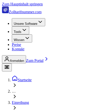
Zum Hauptinhalt springen
Zolltarifnummer.com
Unsere Software
Tools
Wissen
Preise
Kontakt
Zum Portal
Anmelden
Startseite
…
Einreihung