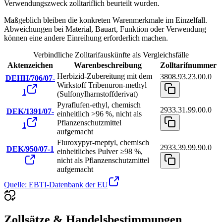
Verwendungszweck zolltariflich beurteilt wurden.
Maßgeblich bleiben die konkreten Warenmerkmale im Einzelfall.
Abweichungen bei Material, Bauart, Funktion oder Verwendung
können eine andere Einreihung erforderlich machen.
Verbindliche Zolltarifauskünfte als Vergleichsfälle
Aktenzeichen
Warenbeschreibung
Zolltarifnummer
Herbizid-Zubereitung mit dem
3808.93.23.00.0
DEHH/706/07-
Wirkstoff Tribenuron-methyl
1
(Sulfonylharnstoffderivat)
Pyraflufen-ethyl, chemisch
2933.31.99.00.0
DEK/1391/07-
einheitlich >96 %, nicht als
Pflanzenschutzmittel
1
aufgemacht
Fluroxypyr-meptyl, chemisch
2933.39.99.90.0
DEK/950/07-1
einheitliches Pulver ≥98 %,
nicht als Pflanzenschutzmittel
aufgemacht
Quelle: EBTI-Datenbank der EU
Zollsätze & Handelsbestimmungen