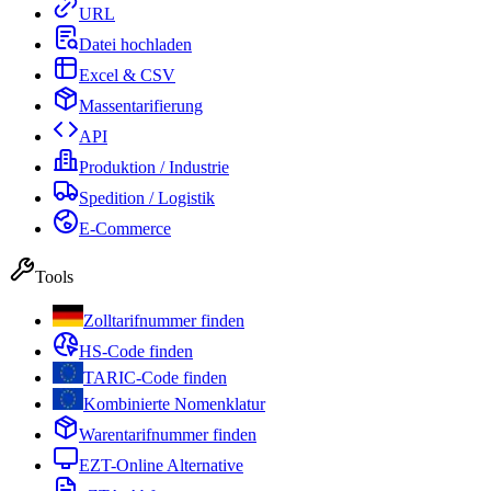
URL
Datei hochladen
Excel & CSV
Massentarifierung
API
Produktion / Industrie
Spedition / Logistik
E-Commerce
Tools
Zolltarifnummer finden
HS-Code finden
TARIC-Code finden
Kombinierte Nomenklatur
Warentarifnummer finden
EZT-Online Alternative