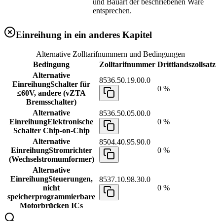
und Bauart der beschriebenen Ware
entsprechen.
Einreihung in ein anderes Kapitel
Alternative Zolltarifnummern und Bedingungen
Bedingung
Zolltarifnummer
Drittlandszollsatz
Alternative
8536.50.19.00.0
Einreihung
Schalter für
0 %
≤60V, andere (vZTA
Bremsschalter)
Alternative
8536.50.05.00.0
Einreihung
Elektronische
0 %
Schalter Chip-on-Chip
Alternative
8504.40.95.90.0
Einreihung
Stromrichter
0 %
(Wechselstromumformer)
Alternative
Einreihung
Steuerungen,
8537.10.98.30.0
nicht
0 %
speicherprogrammierbare
Motorbrücken ICs