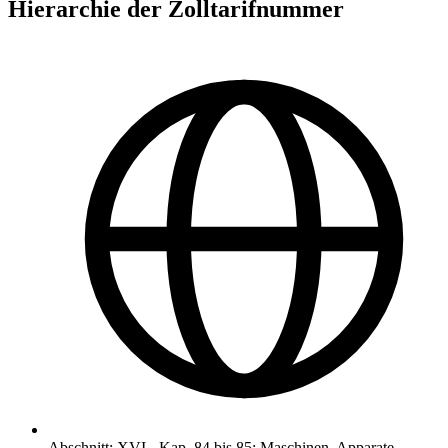
Hierarchie der Zolltarifnummer
Abschnitt
:
XVI
-
Kap. 84 bis 85: Maschinen, Apparate,