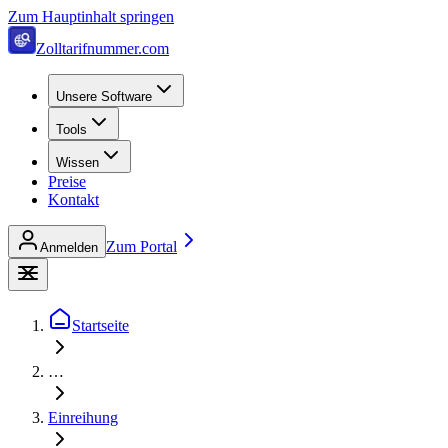
Zum Hauptinhalt springen
Zolltarifnummer.com
Unsere Software
Tools
Wissen
Preise
Kontakt
Zum Portal
Anmelden
Startseite
…
Einreihung