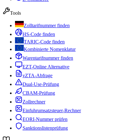
Tools
Zolltarifnummer finden
HS-Code finden
TARIC-Code finden
Kombinierte Nomenklatur
Warentarifnummer finden
EZT-Online Alternative
vZTA-Abfrage
Dual-Use-Prüfung
CBAM-Prüfung
Zollrechner
Einfuhrumsatzsteuer-Rechner
EORI-Nummer prüfen
Sanktionslistenprüfung