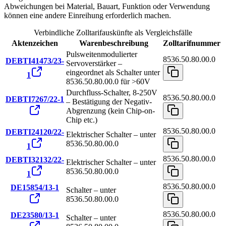
Abweichungen bei Material, Bauart, Funktion oder Verwendung
können eine andere Einreihung erforderlich machen.
Verbindliche Zolltarifauskünfte als Vergleichsfälle
Aktenzeichen
Warenbeschreibung
Zolltarifnummer
Pulsweitenmodulierter
8536.50.80.00.0
DEBTI41473/23-
Servoverstärker –
eingeordnet als Schalter unter
1
8536.50.80.00.0 für >60V
Durchfluss-Schalter, 8-250V
8536.50.80.00.0
DEBTI7267/22-1
– Bestätigung der Negativ-
Abgrenzung (kein Chip-on-
Chip etc.)
8536.50.80.00.0
DEBTI24120/22-
Elektrischer Schalter – unter
8536.50.80.00.0
1
8536.50.80.00.0
DEBTI32132/22-
Elektrischer Schalter – unter
8536.50.80.00.0
1
8536.50.80.00.0
DE15854/13-1
Schalter – unter
8536.50.80.00.0
8536.50.80.00.0
DE23580/13-1
Schalter – unter