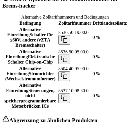
Brems-hacker
Alternative Zolltarifnummern und Bedingungen
Bedingung
Zolltarifnummer
Drittlandszollsatz
Alternative
8536.50.19.00.0
Einreihung
Schalter für
0 %
≤60V, andere (vZTA
Bremsschalter)
Alternative
8536.50.05.00.0
Einreihung
Elektronische
0 %
Schalter Chip-on-Chip
Alternative
8504.40.95.90.0
Einreihung
Stromrichter
0 %
(Wechselstromumformer)
Alternative
Einreihung
Steuerungen,
8537.10.98.30.0
nicht
0 %
speicherprogrammierbare
Motorbrücken ICs
Abgrenzung zu ähnlichen Produkten