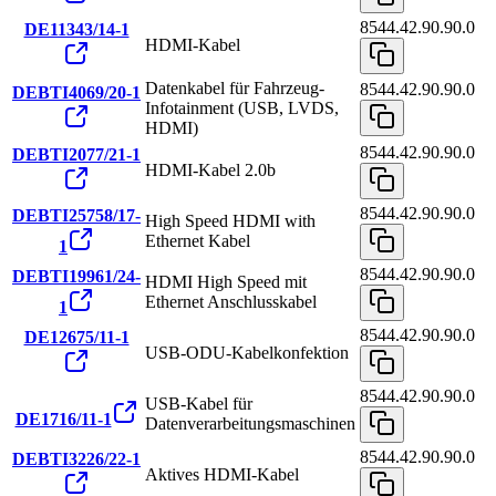
8544.42.90.90.0
DE11343/14-1
HDMI-Kabel
Datenkabel für Fahrzeug-
8544.42.90.90.0
DEBTI4069/20-1
Infotainment (USB, LVDS,
HDMI)
8544.42.90.90.0
DEBTI2077/21-1
HDMI-Kabel 2.0b
8544.42.90.90.0
DEBTI25758/17-
High Speed HDMI with
Ethernet Kabel
1
8544.42.90.90.0
DEBTI19961/24-
HDMI High Speed mit
Ethernet Anschlusskabel
1
8544.42.90.90.0
DE12675/11-1
USB-ODU-Kabelkonfektion
8544.42.90.90.0
USB-Kabel für
DE1716/11-1
Datenverarbeitungsmaschinen
8544.42.90.90.0
DEBTI3226/22-1
Aktives HDMI-Kabel