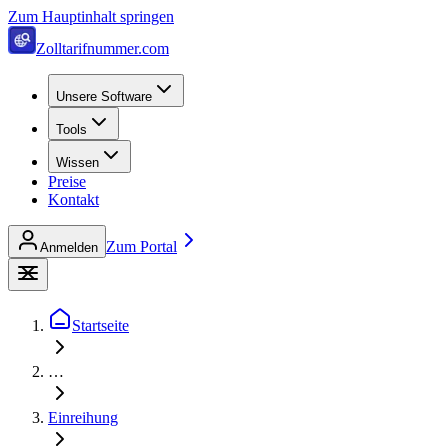
Zum Hauptinhalt springen
Zolltarifnummer.com
Unsere Software
Tools
Wissen
Preise
Kontakt
Zum Portal
Anmelden
Startseite
…
Einreihung