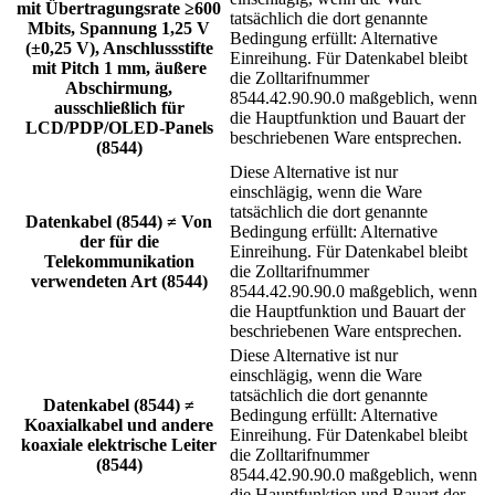
mit Übertragungsrate ≥600
tatsächlich die dort genannte
Mbits, Spannung 1,25 V
Bedingung erfüllt: Alternative
(±0,25 V), Anschlussstifte
Einreihung. Für Datenkabel bleibt
mit Pitch 1 mm, äußere
die Zolltarifnummer
Abschirmung,
8544.42.90.90.0 maßgeblich, wenn
ausschließlich für
die Hauptfunktion und Bauart der
LCD/PDP/OLED-Panels
beschriebenen Ware entsprechen.
(8544)
Diese Alternative ist nur
einschlägig, wenn die Ware
tatsächlich die dort genannte
Datenkabel (8544) ≠ Von
Bedingung erfüllt: Alternative
der für die
Einreihung. Für Datenkabel bleibt
Telekommunikation
die Zolltarifnummer
verwendeten Art (8544)
8544.42.90.90.0 maßgeblich, wenn
die Hauptfunktion und Bauart der
beschriebenen Ware entsprechen.
Diese Alternative ist nur
einschlägig, wenn die Ware
tatsächlich die dort genannte
Datenkabel (8544) ≠
Bedingung erfüllt: Alternative
Koaxialkabel und andere
Einreihung. Für Datenkabel bleibt
koaxiale elektrische Leiter
die Zolltarifnummer
(8544)
8544.42.90.90.0 maßgeblich, wenn
die Hauptfunktion und Bauart der