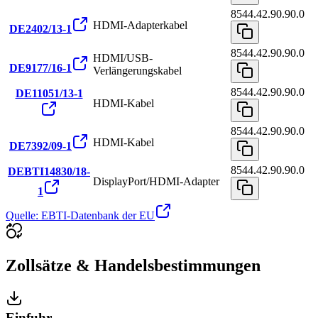
8544.42.90.90.0
HDMI-Adapterkabel
DE2402/13-1
8544.42.90.90.0
HDMI/USB-
DE9177/16-1
Verlängerungskabel
8544.42.90.90.0
DE11051/13-1
HDMI-Kabel
8544.42.90.90.0
HDMI-Kabel
DE7392/09-1
8544.42.90.90.0
DEBTI14830/18-
DisplayPort/HDMI-Adapter
1
Quelle: EBTI-Datenbank der EU
Zollsätze & Handelsbestimmungen
Einfuhr