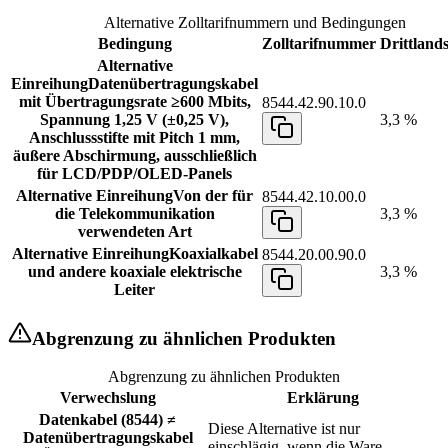
Alternative Zolltarifnummern und Bedingungen
Bedingung
Zolltarifnummer
Drittlands
Alternative
Einreihung
Datenübertragungskabel
mit Übertragungsrate ≥600 Mbits,
8544.42.90.10.0
Spannung 1,25 V (±0,25 V),
3,3 %
Anschlussstifte mit Pitch 1 mm,
äußere Abschirmung, ausschließlich
für LCD/PDP/OLED-Panels
Alternative Einreihung
Von der für
8544.42.10.00.0
die Telekommunikation
3,3 %
verwendeten Art
Alternative Einreihung
Koaxialkabel
8544.20.00.90.0
und andere koaxiale elektrische
3,3 %
Leiter
Abgrenzung zu ähnlichen Produkten
Abgrenzung zu ähnlichen Produkten
Verwechslung
Erklärung
Datenkabel (8544) ≠
Diese Alternative ist nur
Datenübertragungskabel
einschlägig, wenn die Ware