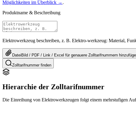
Möglichkeiten im Überblick →
.
Produktname & Beschreibung
Elektrowerkzeug beschreiben, z. B. Elektro-werkzeug: Material, Fu
Datei
Bild / PDF / Link / Excel
für genauere
Zolltarifnummern
hinzufüg
Zolltarifnummer finden
Hierarchie der Zolltarifnummer
Die Einreihung von Elektrowerkzeugen folgt einem mehrstufigen A