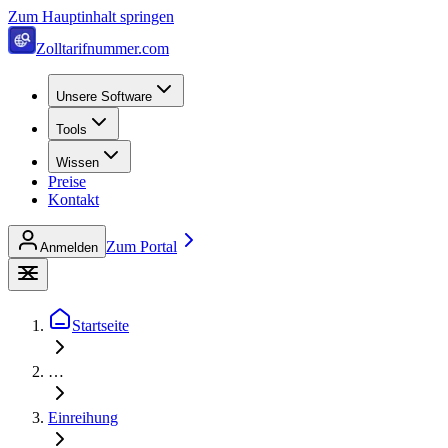
Zum Hauptinhalt springen
Zolltarifnummer.com
Unsere Software
Tools
Wissen
Preise
Kontakt
Zum Portal
Anmelden
Startseite
…
Einreihung