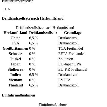
Einfuhrumsatzsteuer
19 %
Drittlandszollsatz nach Herkunftsland
Drittlandszollsätze nach Herkunftsland
Herkunftsland
Drittlandszollsatz
Grundlage
China
6,5 %
Drittlandszoll
USA
6,5 %
Drittlandszoll
Großbritannien
0 %
TCA Freihandel
Schweiz
0 %
EFTA Freihandel
Türkei
0 %
Zollunion
Japan
0 %
EU-Japan EPA
Südkorea
0 %
EU-KR Freihandel
Indien
6,5 %
Drittlandszoll
Vietnam
0 %
EVFTA
Thailand
6,5 %
Drittlandszoll
Einfuhrmaßnahmen
Einfuhrmaßnahmen