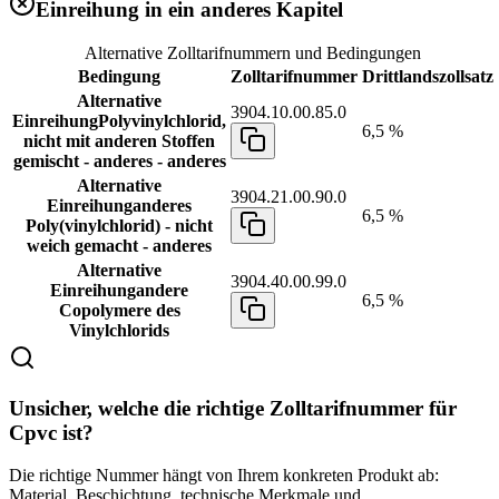
Einreihung in ein anderes Kapitel
Alternative Zolltarifnummern und Bedingungen
Bedingung
Zolltarifnummer
Drittlandszollsatz
Alternative
3904.10.00.85.0
Einreihung
Polyvinylchlorid,
6,5 %
nicht mit anderen Stoffen
gemischt - anderes - anderes
Alternative
3904.21.00.90.0
Einreihung
anderes
6,5 %
Poly(vinylchlorid) - nicht
weich gemacht - anderes
Alternative
3904.40.00.99.0
Einreihung
andere
6,5 %
Copolymere des
Vinylchlorids
Unsicher, welche die richtige Zolltarifnummer für
Cpvc ist?
Die richtige Nummer hängt von Ihrem konkreten Produkt ab:
Material, Beschichtung, technische Merkmale und