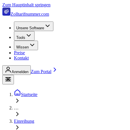
Zum Hauptinhalt springen
Zolltarifnummer.com
Unsere Software
Tools
Wissen
Preise
Kontakt
Zum Portal
Anmelden
Startseite
…
Einreihung