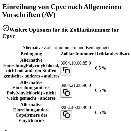
Einreihung von
Cpvc
nach Allgemeinen
Vorschriften (AV)
Weitere Optionen für die Zolltarifnummer für
Cpvc
Alternative Zolltarifnummern und Bedingungen
Bedingung
Zolltarifnummer
Drittlandszollsatz
Alternative
3904.10.00.85.0
Einreihung
Polyvinylchlorid,
6,5 %
nicht mit anderen Stoffen
gemischt - anderes - anderes
Alternative
3904.21.00.90.0
Einreihung
anderes
6,5 %
Poly(vinylchlorid) - nicht
weich gemacht - anderes
Alternative
3904.40.00.99.0
Einreihung
andere
6,5 %
Copolymere des
Vinylchlorids