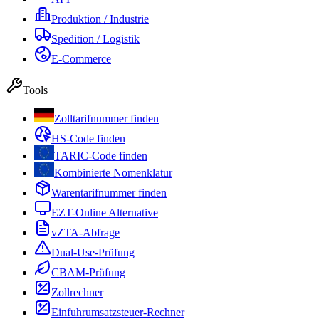
Produktion / Industrie
Spedition / Logistik
E-Commerce
Tools
Zolltarifnummer finden
HS-Code finden
TARIC-Code finden
Kombinierte Nomenklatur
Warentarifnummer finden
EZT-Online Alternative
vZTA-Abfrage
Dual-Use-Prüfung
CBAM-Prüfung
Zollrechner
Einfuhrumsatzsteuer-Rechner