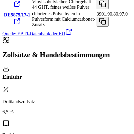
Vinylisobutylether, Chlorgehalt
44 GHT, feines weißes Pulver
chloriertes Polyethylen in
3901.90.80.97.0
DE5875/17-1
Pulverform mit Calciumcarbonat-
Zusatz
Quelle: EBTI-Datenbank der EU
Zollsätze & Handelsbestimmungen
Einfuhr
Drittlandszollsatz
6,5 %