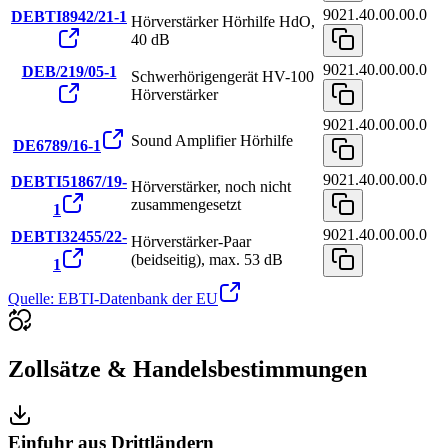
9021.40.00.00.0
DEBTI8942/21-1
Hörverstärker Hörhilfe HdO,
40 dB
9021.40.00.00.0
DEB/219/05-1
Schwerhörigengerät HV-100
Hörverstärker
9021.40.00.00.0
Sound Amplifier Hörhilfe
DE6789/16-1
9021.40.00.00.0
DEBTI51867/19-
Hörverstärker, noch nicht
zusammengesetzt
1
9021.40.00.00.0
DEBTI32455/22-
Hörverstärker-Paar
(beidseitig), max. 53 dB
1
Quelle: EBTI-Datenbank der EU
Zollsätze & Handelsbestimmungen
Einfuhr aus Drittländern