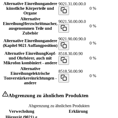
Alternative Einreihung
andere
9021.31.00.00.0
künstliche Körperteile und
0 %
Organe
Alternative
9021.50.00.00.0
Einreihung
Herzschrittmacher,
0 %
ausgenommen Teile und
Zubehör
9021.90.00.90.0
Alternative Einreihung
andere
0 %
(Kapitel 9021 Auffangposition)
Alternative Einreihung
Kopf-
8518.30.00.90
und Ohrhörer, auch mit
0 %
Mikrofon kombiniert - andere
Alternative
8518.50.00.90
Einreihung
elektrische
0 %
Tonverstärkereinrichtungen -
andere
Abgrenzung zu ähnlichen Produkten
Abgrenzung zu ähnlichen Produkten
Verwechslung
Erklärung
Hörgerät (9021) ≠