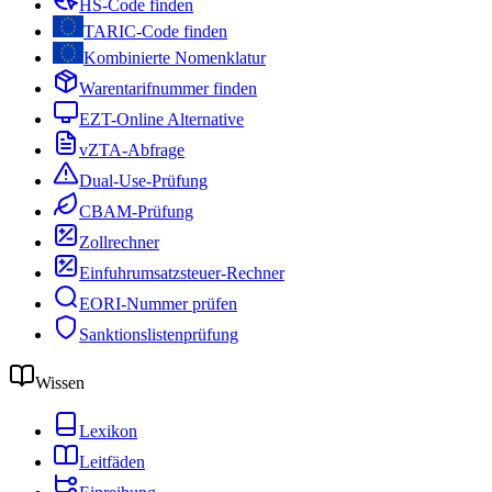
HS-Code finden
TARIC-Code finden
Kombinierte Nomenklatur
Warentarifnummer finden
EZT-Online Alternative
vZTA-Abfrage
Dual-Use-Prüfung
CBAM-Prüfung
Zollrechner
Einfuhrumsatzsteuer-Rechner
EORI-Nummer prüfen
Sanktionslistenprüfung
Wissen
Lexikon
Leitfäden