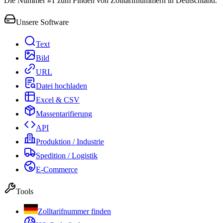
Die Nummer #1 zum Finden von Zolltarifnummern in Deutschland.
Unsere Software
Text
Bild
URL
Datei hochladen
Excel & CSV
Massentarifierung
API
Produktion / Industrie
Spedition / Logistik
E-Commerce
Tools
Zolltarifnummer finden