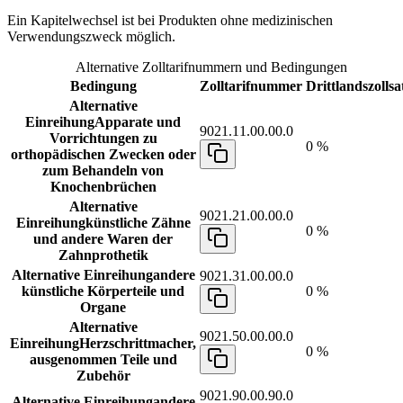
Ein Kapitelwechsel ist bei Produkten ohne medizinischen
Verwendungszweck möglich.
Alternative Zolltarifnummern und Bedingungen
Bedingung
Zolltarifnummer
Drittlandszollsa
Alternative
Einreihung
Apparate und
9021.11.00.00.0
Vorrichtungen zu
0 %
orthopädischen Zwecken oder
zum Behandeln von
Knochenbrüchen
Alternative
9021.21.00.00.0
Einreihung
künstliche Zähne
0 %
und andere Waren der
Zahnprothetik
Alternative Einreihung
andere
9021.31.00.00.0
künstliche Körperteile und
0 %
Organe
Alternative
9021.50.00.00.0
Einreihung
Herzschrittmacher,
0 %
ausgenommen Teile und
Zubehör
9021.90.00.90.0
Alternative Einreihung
andere