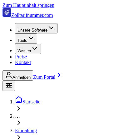
Zum Hauptinhalt springen
Zolltarifnummer.com
Unsere Software
Tools
Wissen
Preise
Kontakt
Zum Portal
Anmelden
Startseite
…
Einreihung