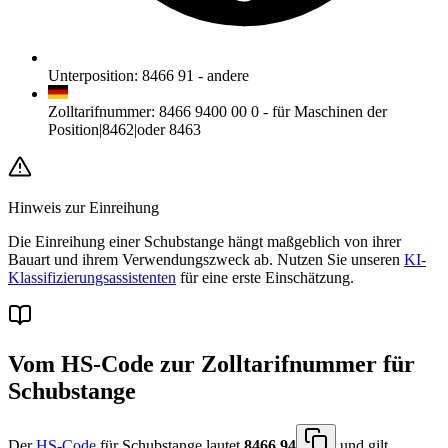
Unterposition
:
8466 91
-
andere
Zolltarifnummer
:
8466 9400 00 0
-
für Maschinen der
Position|8462|oder 8463
Hinweis zur Einreihung
Die Einreihung einer Schubstange hängt maßgeblich von ihrer
Bauart und ihrem Verwendungszweck ab. Nutzen Sie unseren
KI-
Klassifizierungsassistenten
für eine erste Einschätzung.
Vom HS-Code zur Zolltarifnummer für
Schubstange
Der
HS-Code
für Schubstange lautet
8466.94
und gilt