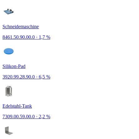
Schneidemaschine
8461.50.90.00.0
·
1,7 %
Silikon-Pad
3920.99.28.90.0
·
6,5 %
Edelstahl-Tank
7309.00.59.00.0
·
2,2 %