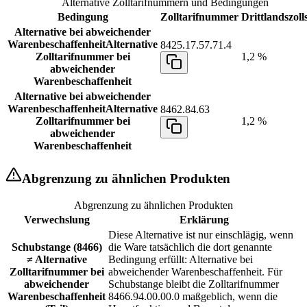
Alternative Zolltarifnummern und Bedingungen
Bedingung
Zolltarifnummer
Drittlandszoll
Alternative bei abweichender
Warenbeschaffenheit
Alternative
8425.17.57.71.4
Zolltarifnummer bei
1,2 %
abweichender
Warenbeschaffenheit
Alternative bei abweichender
Warenbeschaffenheit
Alternative
8462.84.63
Zolltarifnummer bei
1,2 %
abweichender
Warenbeschaffenheit
Abgrenzung zu ähnlichen Produkten
Abgrenzung zu ähnlichen Produkten
Verwechslung
Erklärung
Diese Alternative ist nur einschlägig, wenn
Schubstange (8466)
die Ware tatsächlich die dort genannte
≠ Alternative
Bedingung erfüllt: Alternative bei
Zolltarifnummer bei
abweichender Warenbeschaffenheit. Für
abweichender
Schubstange bleibt die Zolltarifnummer
Warenbeschaffenheit
8466.94.00.00.0 maßgeblich, wenn die