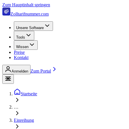
Zum Hauptinhalt springen
Zolltarifnummer.com
Unsere Software
Tools
Wissen
Preise
Kontakt
Zum Portal
Anmelden
Startseite
…
Einreihung