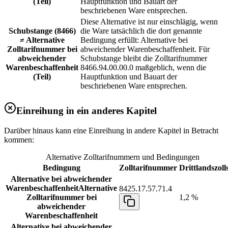
(Teil)
Hauptfunktion und Bauart der
beschriebenen Ware entsprechen.
Diese Alternative ist nur einschlägig, wenn
Schubstange (8466)
die Ware tatsächlich die dort genannte
≠ Alternative
Bedingung erfüllt: Alternative bei
Zolltarifnummer bei
abweichender Warenbeschaffenheit. Für
abweichender
Schubstange bleibt die Zolltarifnummer
Warenbeschaffenheit
8466.94.00.00.0 maßgeblich, wenn die
(Teil)
Hauptfunktion und Bauart der
beschriebenen Ware entsprechen.
Einreihung in ein anderes Kapitel
Darüber hinaus kann eine Einreihung in andere Kapitel in Betracht
kommen:
Alternative Zolltarifnummern und Bedingungen
Bedingung
Zolltarifnummer
Drittlandszoll
Alternative bei abweichender
Warenbeschaffenheit
Alternative
8425.17.57.71.4
Zolltarifnummer bei
1,2 %
abweichender
Warenbeschaffenheit
Alternative bei abweichender